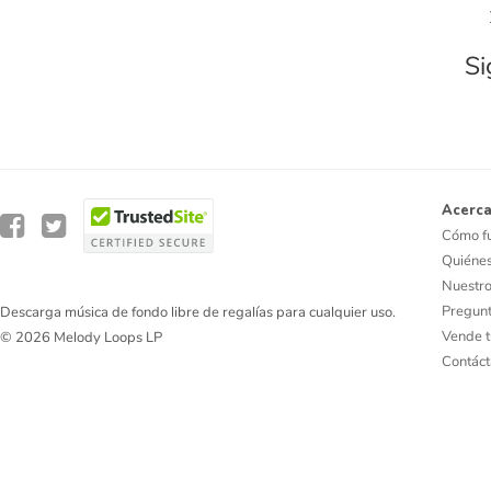
Si
Acerca
Cómo f
Quiéne
Nuestro
Pregunt
Descarga música de fondo libre de regalías para cualquier uso.
Vende t
© 2026 Melody Loops LP
Contác