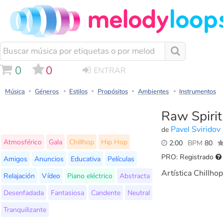
0
0
ENTRAR
Música
Géneros
Estilos
Propósitos
Ambientes
Instrumentos
Raw Spirit
Pavel Sviridov
de
Atmosférico
Gala
Chillhop
Hip Hop
2:00
BPM
80
PRO: Registrado
Amigos
Anuncios
Educativa
Películas
Artística Chillho
Relajación
Vídeo
Piano eléctrico
Abstracta
Desenfadada
Fantasiosa
Candente
Neutral
Tranquilizante