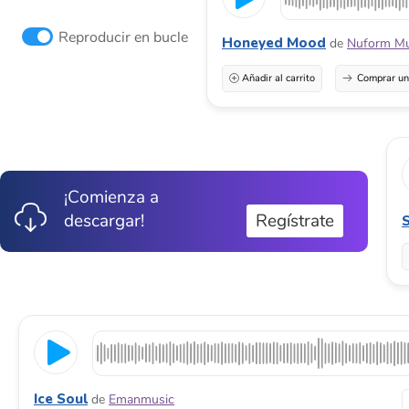
Reproducir en bucle
Honeyed Mood
de
Nuform Mu
Añadir al carrito
Comprar una
¡Comienza a
descargar!
Regístrate
S
Ice Soul
de
Emanmusic