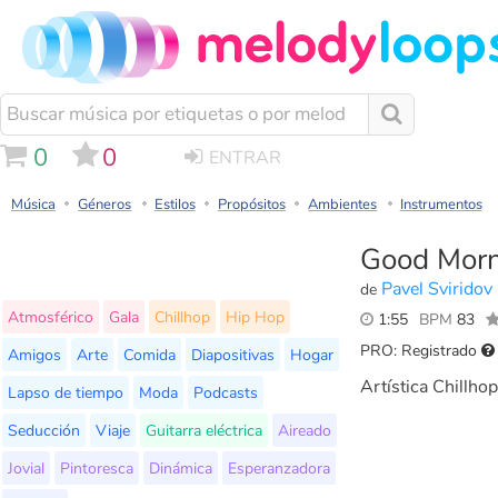
0
0
ENTRAR
Música
Géneros
Estilos
Propósitos
Ambientes
Instrumentos
Good Morn
Pavel Sviridov
de
Atmosférico
Gala
Chillhop
Hip Hop
1:55
BPM
83
PRO: Registrado
Amigos
Arte
Comida
Diapositivas
Hogar
Artística Chillho
Lapso de tiempo
Moda
Podcasts
Seducción
Viaje
Guitarra eléctrica
Aireado
Jovial
Pintoresca
Dinámica
Esperanzadora