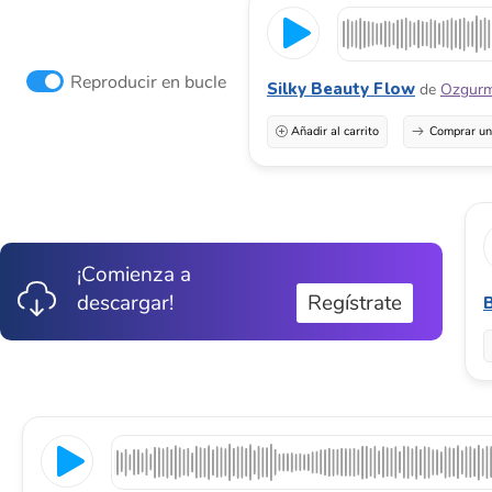
Reproducir en bucle
Silky Beauty Flow
de
Ozgur
Añadir al carrito
Comprar una
¡Comienza a
descargar!
Regístrate