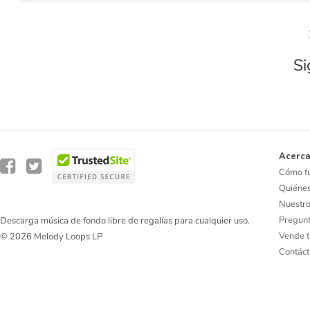
Si
Acerca
Cómo f
Quiéne
Nuestro
Pregunt
Descarga música de fondo libre de regalías para cualquier uso.
Vende t
© 2026 Melody Loops LP
Contác