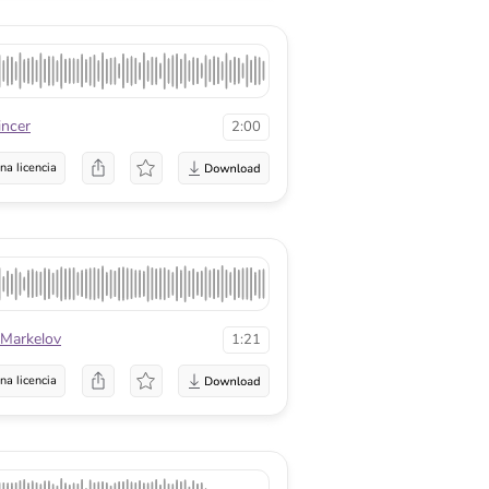
incer
2:00
na licencia
 Markelov
1:21
na licencia