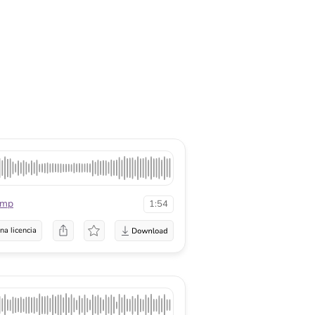
mmp
1:54
na licencia