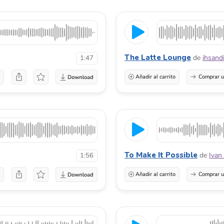
The Latte Lounge
de
ihsand
1:47
a
Añadir al carrito
Comprar u
To Make It Possible
de
Ivan
1:56
a
Añadir al carrito
Comprar u