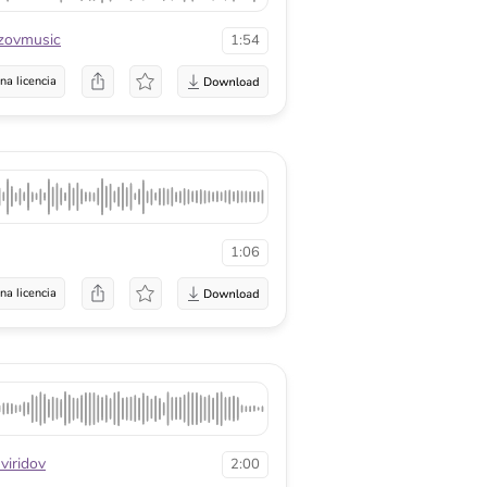
zovmusic
1:54
na licencia
1:06
na licencia
viridov
2:00