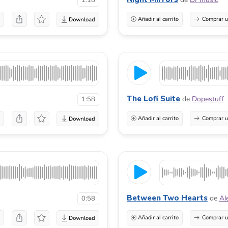
1:18
a
Añadir al carrito
Comprar u
The Lofi Suite
de
Dopestuff
1:58
a
Añadir al carrito
Comprar u
Between Two Hearts
de
Al
0:58
a
Añadir al carrito
Comprar u