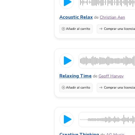
Acoustic Relax
de
Christian Aen
Añadir al carrito
Comprar una licenci
Relaxing Time
de
Geoff Harvey
Añadir al carrito
Comprar una licenci
Creative Thinking
de
AG Music