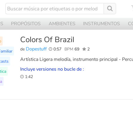
OS
PROPÓSITOS
AMBIENTES
INSTRUMENTOS
C
Colors Of Brazil
p
Dopestuff
de
0:57
BPM
69
2
amiliar
Artística Ligera melodía, instrumento principal - Percu
asts
Incluye versiones no bucle de :
tica
1:42
ea