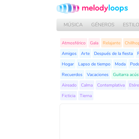
MÚSICA
GÉNEROS
ESTIL
Atmosférico
Gala
Relajante
Chillho
Amigos
Arte
Después de la fiesta
F
Hogar
Lapso de tiempo
Moda
Podc
Recuerdos
Vacaciones
Guitarra acús
Aireado
Calma
Contemplativa
Etér
Ficticia
Tierna