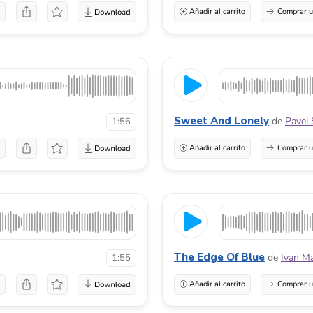
a
Añadir al carrito
Comprar u
Sweet And Lonely
de
Pavel 
1:56
a
Añadir al carrito
Comprar u
The Edge Of Blue
de
Ivan M
1:55
a
Añadir al carrito
Comprar u