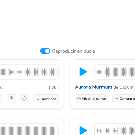
Reproducir en bucle
Aurora Murmurs
rd
de
Ozgur
1:38
a
Añadir al carrito
Comprar u