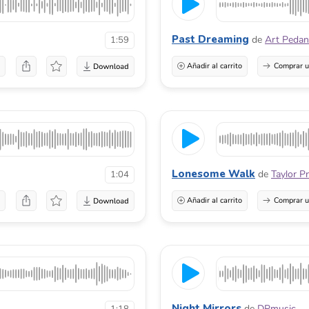
Past Dreaming
de
Art Pedan
1:59
a
Añadir al carrito
Comprar u
Lonesome Walk
de
Taylor P
1:04
a
Añadir al carrito
Comprar u
Night Mirrors
de
DPmusic