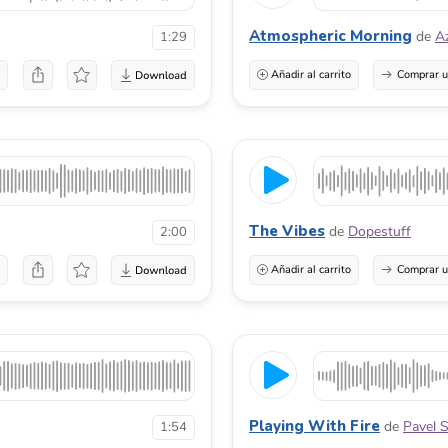
Atmospheric Morning
de
A
1:29
a
Añadir al carrito
Comprar u
The Vibes
de
Dopestuff
2:00
a
Añadir al carrito
Comprar u
Playing With Fire
de
Pavel S
1:54