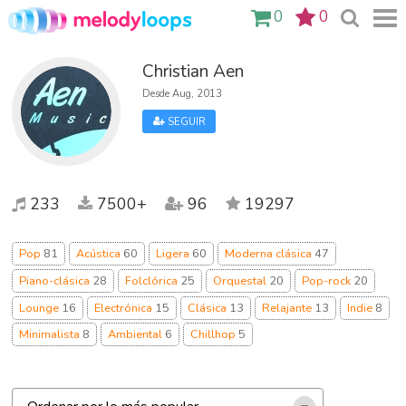
0
0
Christian Aen
Desde Aug, 2013
SEGUIR
233
7500+
96
19297
Pop
81
Acústica
60
Ligera
60
Moderna clásica
47
Piano-clásica
28
Folclórica
25
Orquestal
20
Pop-rock
20
Lounge
16
Electrónica
15
Clásica
13
Relajante
13
Indie
8
Minimalista
8
Ambiental
6
Chillhop
5