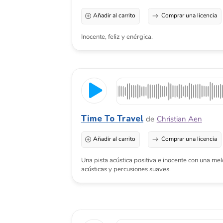
Una pista acústica positiva e inocente con una melodía sen
acústicas y percusiones suaves.
Bossa Nova Lounge
de
Art Pedan
Añadir al carrito
Comprar una licencia
Wishing On A Star
de
Jon Wright