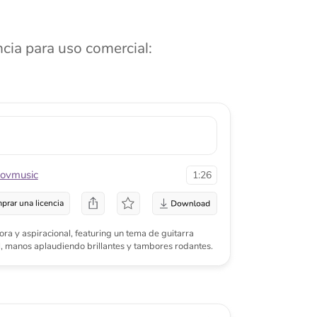
1:26
a
l, featuring un tema de guitarra
iendo brillantes y tambores rodantes.
1:51
a