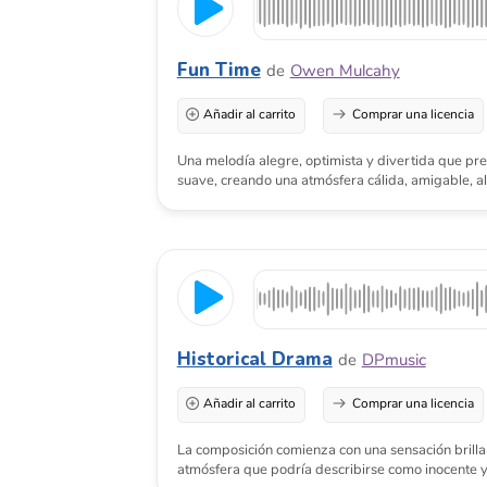
Historical Drama
de
DPmusic
Añadir al carrito
Comprar una licencia
La composición comienza con una sensación brillante y e
atmósfera que podría describirse como inocente y infantil.
Etiquetas relacionadas:
Funeral
Ruda
Felici
Time To Let It Go
de
Taylor Production Musi
Añadir al carrito
Comprar una licencia