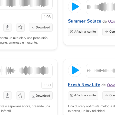
Fresh New Life
de
Owen Mulcahy
1:30
Añadir al carrito
Comprar una licenci
speranzadora, creando una
Una dulce y optimista melodía de piano con una
expresa júbilo y felicidad.
dad
Tribal
Animales
Malvada
De espera
Intro
Etérea
Artística
I Will Be Waiting
de
Plastic3
c
1:15
Añadir al carrito
Comprar una licenci
Esta es una balada pop-rock inocente y románti