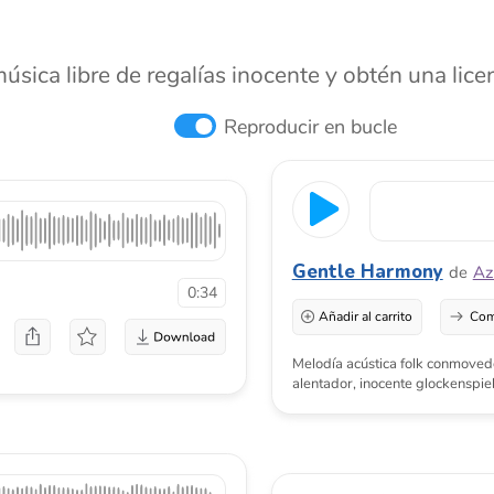
Gentle Harmony
de
Azovmusic
0:34
Añadir al carrito
Comprar una licenci
Melodía acústica folk conmovedora y aspiraciona
alentador, inocente glockenspiel, manos aplaud
1:08
Summer Solace
de
Ozgurmmp
Añadir al carrito
Comprar una licenci
n ukelele y una percusión
morosa e inocente.