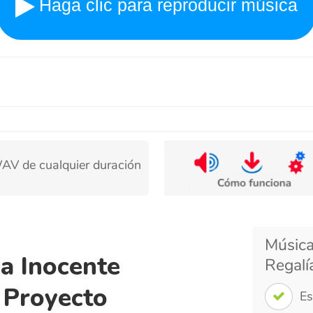
cualquier duración
Música Inocente
Inocente
Regalías para V
oyecto
Escenas Famil
Contenido Wh
música inocente. Conocida por sus
Sentir Bien
ocente puede evocar sentimientos
 hace perfecta para escenas que