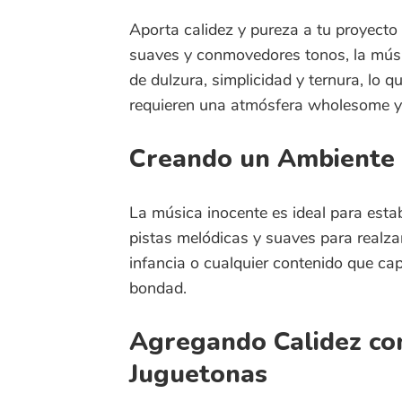
requieren una atmósfera wholesome y entra
Creando un Ambiente Pur
La música inocente es ideal para establecer 
pistas melódicas y suaves para realzar mom
infancia o cualquier contenido que capture la
bondad.
Agregando Calidez con M
Juguetonas
Para escenas que necesitan un toque de en
inocente con melodías dulces y juguetonas.
contenido infantil, historias que hacen senti
simplicidad de las emociones puras.