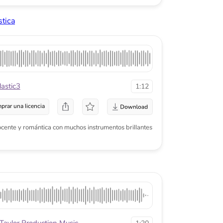
tion Music
1:20
a
sicStudio
1:50
a