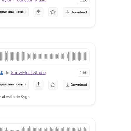
go
lard
1:35
a
videos dulces e inocentes, programas
iantes o centros de desarrollo.
1:04