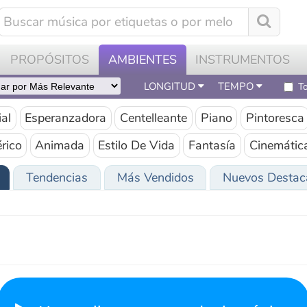
0
OPÓSITOS
AMBIENTES
INSTRUMENTOS
CÓMO FU
LONGITUD
TEMPO
Todas las pistas
Esperanzadora
Centelleante
Piano
Pintoresca
Optimist
Animada
Estilo De Vida
Fantasía
Cinemática
Tendencias
Más Vendidos
Nuevos Destacados
J
Haga clic para reproducir música