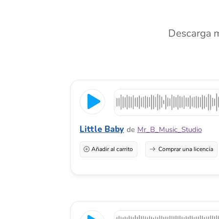
Little Baby
de
Mr_B_Music_Studio
Añadir al carrito
Comprar una licencia
Fun Time
de
Owen Mulcahy
Añadir al carrito
Comprar una licencia
Una melodía alegre, optimista y divertida que presenta u
suave, creando una atmósfera cálida, amigable, alegre, a