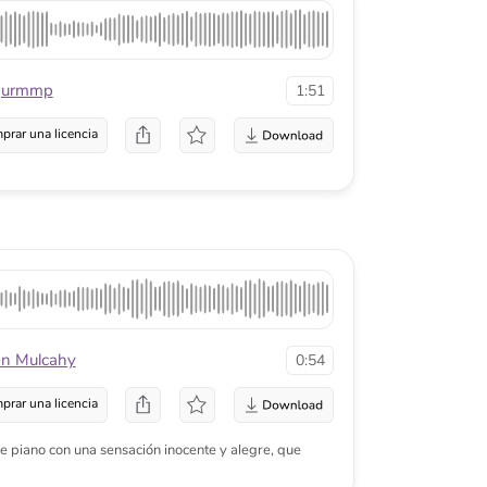
0:54
a
 sensación inocente y alegre, que
1:12
a
ca con muchos instrumentos brillantes