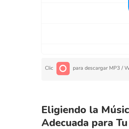
Clic
para descargar MP3 / WAV de 
Eligiendo la Música 
Adecuada para Tu Pr
Aporta calidez y pureza a tu proyecto con 
suaves y conmovedores tonos, la música in
de dulzura, simplicidad y ternura, lo que la