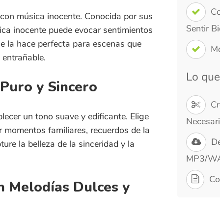
Momentos Sin
ñable.
Lo que Obtendr
o y Sincero
Crear Música 
un tono suave y edificante. Elige
Necesaria
entos familiares, recuerdos de la
Descarga Ins
 belleza de la sinceridad y la
MP3/WAV
Confirmación 
elodías Dulces y
canto, selecciona música
 Estos sonidos son perfectos para
r bien o visuales que enfatizan la