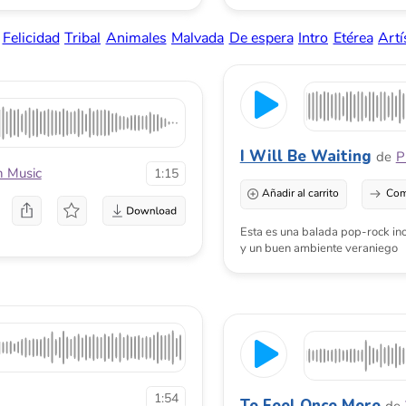
y un buen ambiente veraniego
1:54
To Feel Once More
de
Taylor Produc
Añadir al carrito
Comprar una licenci
1:40
Tropical Summer Vibes
de
SnowMu
Añadir al carrito
Comprar una licenci