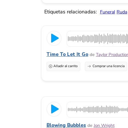
Blowing Bubbles
de
Jon Wright
Añadir al carrito
Comprar una licencia
Inocente, feliz y enérgica.
Time To Travel
de
Christian Aen
Añadir al carrito
Comprar una licencia