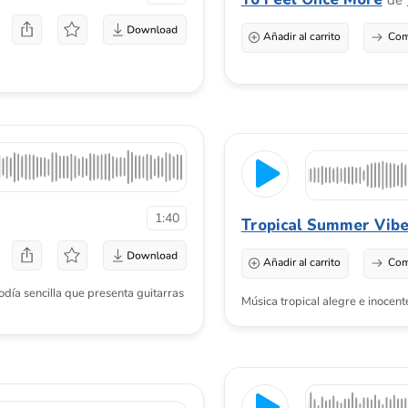
cilla que presenta guitarras
Música tropical alegre e inocente al estilo de Ky
Learning With Smile
de
Mark Wool
1:42
Añadir al carrito
Comprar una licenci
Por ejemplo, contenido relacionado con niños, 
educativos para preescolares, podcasts de estud
0:59
Intelligence Tech
de
Dopestuff