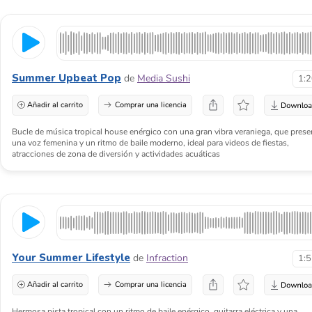
Summer Upbeat Pop
de
Media Sushi
1:
Añadir al carrito
Comprar una licencia
Bucle de música tropical house enérgico con una gran vibra veraniega, que prese
una voz femenina y un ritmo de baile moderno, ideal para videos de fiestas,
atracciones de zona de diversión y actividades acuáticas
Your Summer Lifestyle
de
Infraction
1:
Añadir al carrito
Comprar una licencia
Hermosa pista tropical con un ritmo de baile enérgico, guitarra eléctrica y una