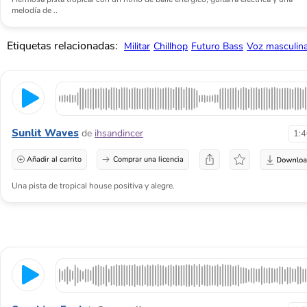
melodía de ..
Etiquetas relacionadas:
Militar
Chillhop
Futuro Bass
Voz masculin
Sunlit Waves
de
ihsandincer
1:
Añadir al carrito
Comprar una licencia
Una pista de tropical house positiva y alegre.