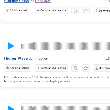
Sunshine Feel
de
Dopestuff
1:
Añadir al carrito
Comprar una licencia
Higher Place
de
Infraction
1:
Añadir al carrito
Comprar una licencia
Música de verano de EDM vibrante y a la moda, libre de derechos, en estilo tropic
house que evoca sentimientos de alegría y emoción.