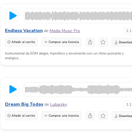
Endless Vacation
de
Media Music Pro
1:
Añadir al carrito
Comprar una licencia
Instrumental de EDM alegre, hipnótico y envolvente con un ritmo pulsante y
enérgico.
Dream Big Today
de
Lubarsky
1:
Añadir al carrito
Comprar una licencia