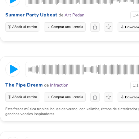
Summer Party Upbeat
de
Art Pedan
1:
Añadir al carrito
Comprar una licencia
The Pipe Dream
de
Infraction
1:
Añadir al carrito
Comprar una licencia
Esta fresca música tropical house de verano, con kalimba, ritmos de sintetizador 
ganchos vocales inspiradores.