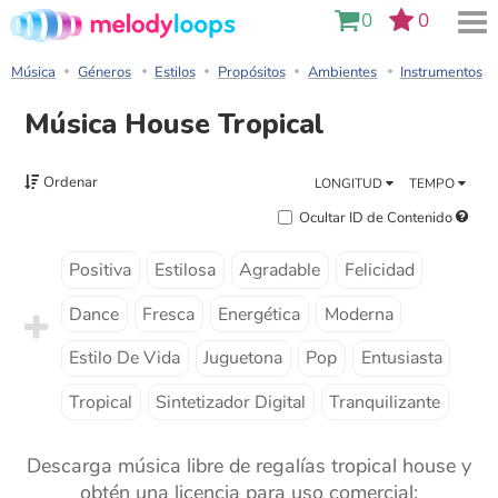
0
0
Música
Géneros
Estilos
Propósitos
Ambientes
Instrumentos
Música House Tropical
Ordenar
LONGITUD
TEMPO
Ocultar ID de Contenido
Positiva
Estilosa
Agradable
Felicidad
Dance
Fresca
Energética
Moderna
Estilo De Vida
Juguetona
Pop
Entusiasta
Tropical
Sintetizador Digital
Tranquilizante
Descarga música libre de regalías tropical house y
obtén una licencia para uso comercial: