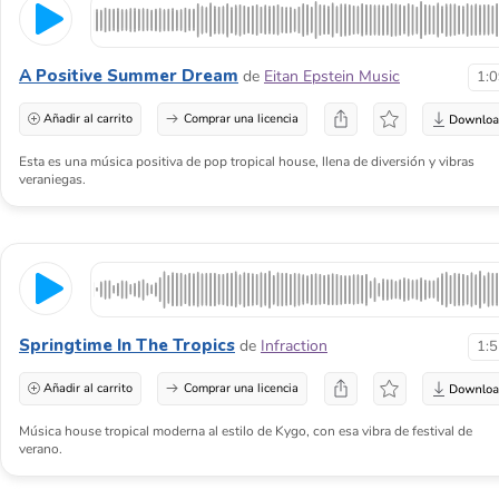
A Positive Summer Dream
de
Eitan Epstein Music
1:
Añadir al carrito
Comprar una licencia
Esta es una música positiva de pop tropical house, llena de diversión y vibras
veraniegas.
Springtime In The Tropics
de
Infraction
1:
Añadir al carrito
Comprar una licencia
Música house tropical moderna al estilo de Kygo, con esa vibra de festival de
verano.