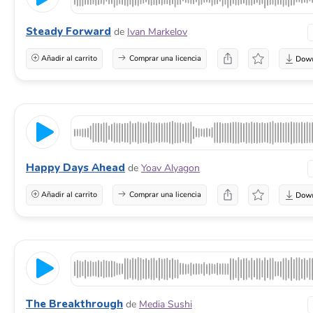
Steady Forward
de
Ivan Markelov
Añadir al carrito
Comprar una licencia
Happy Days Ahead
de
Yoav Alyagon
Añadir al carrito
Comprar una licencia
The Breakthrough
de
Media Sushi