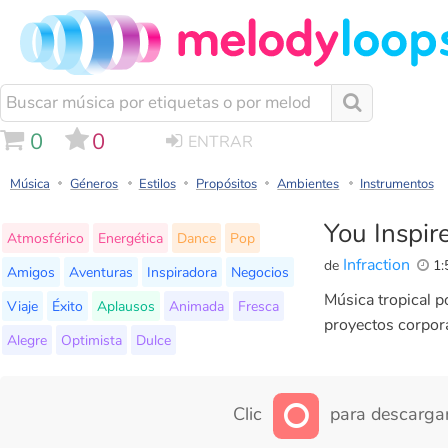
0
0
ENTRAR
Música
Géneros
Estilos
Propósitos
Ambientes
Instrumentos
You Inspir
Atmosférico
Energética
Dance
Pop
Infraction
de
1:
Amigos
Aventuras
Inspiradora
Negocios
Música tropical po
Viaje
Éxito
Aplausos
Animada
Fresca
proyectos corpora
Alegre
Optimista
Dulce
Clic
para descargar