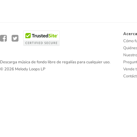
Acerca
Cómo f
Quiéne
Nuestro
Pregunt
Descarga música de fondo libre de regalías para cualquier uso.
Vende t
© 2026 Melody Loops LP
Contác