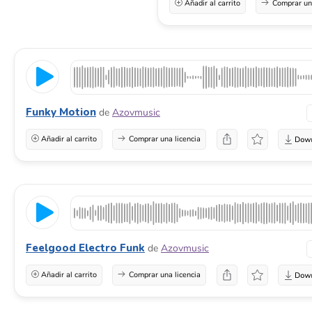
Añadir al carrito
Comprar una
Funky Motion
de
Azovmusic
Añadir al carrito
Comprar una licencia
Feelgood Electro Funk
de
Azovmusic
Añadir al carrito
Comprar una licencia