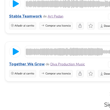
Stable Teamwork
de
Art Pedan
Añadir al carrito
Comprar una licencia
Together We Grow
de
Diva Production Music
Añadir al carrito
Comprar una licencia
Si