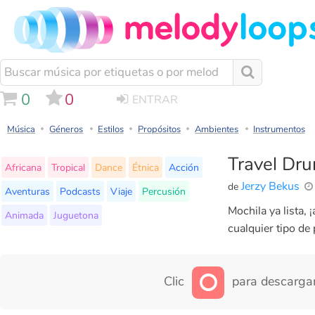
0
0
ENTRAR
Música
Géneros
Estilos
Propósitos
Ambientes
Instrumentos
Travel Dr
Africana
Tropical
Dance
Étnica
Acción
Jerzy Bekus
de
Aventuras
Podcasts
Viaje
Percusión
Mochila ya lista,
Animada
Juguetona
cualquier tipo de
Clic
para descargar