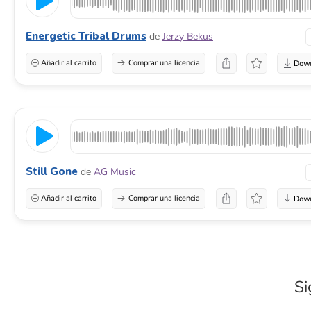
Energetic Tribal Drums
de
Jerzy Bekus
Añadir al carrito
Comprar una licencia
Still Gone
de
AG Music
Añadir al carrito
Comprar una licencia
Si