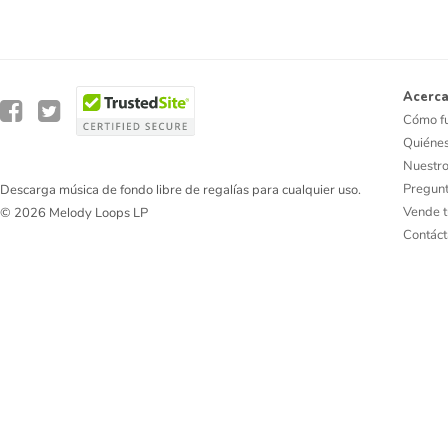
Acerca
Cómo f
Quiéne
Nuestro
Pregunt
Descarga música de fondo libre de regalías para cualquier uso.
Vende t
© 2026 Melody Loops LP
Contác