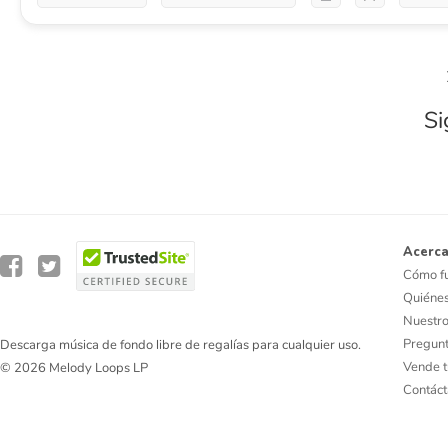
Si
Acerca
Cómo f
Quiéne
Nuestro
Pregunt
Descarga música de fondo libre de regalías para cualquier uso.
Vende t
© 2026 Melody Loops LP
Contác