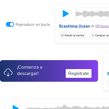
Reproducir en bucle
Breathing Ocean
de
DPmusic
Añadir al carrito
Comprar una
¡Comienza a
descargar!
Regístrate