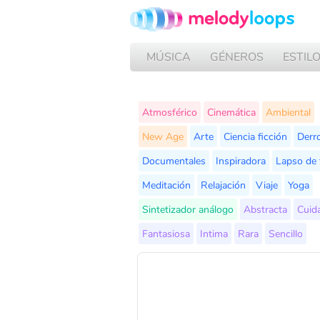
MÚSICA
GÉNEROS
ESTIL
Atmosférico
Cinemática
Ambiental
New Age
Arte
Ciencia ficción
Derr
Documentales
Inspiradora
Lapso de
Meditación
Relajación
Viaje
Yoga
Sintetizador análogo
Abstracta
Cuid
Fantasiosa
Intima
Rara
Sencillo