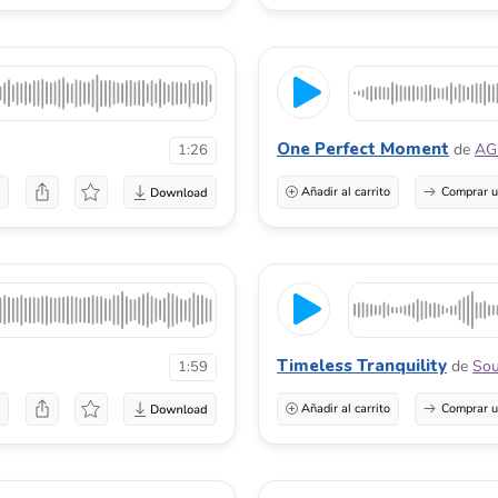
One Perfect Moment
de
AG
1:26
a
Añadir al carrito
Comprar u
Timeless Tranquility
de
Sou
1:59
a
Añadir al carrito
Comprar u