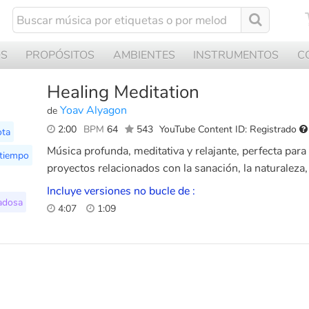
OS
PROPÓSITOS
AMBIENTES
INSTRUMENTOS
C
Healing Meditation
Yoav Alyagon
de
2:00
BPM
64
543
YouTube Content ID: Registrado
ota
Música profunda, meditativa y relajante, perfecta par
 tiempo
proyectos relacionados con la sanación, la naturaleza, 
Incluye versiones no bucle de :
adosa
4:07
1:09