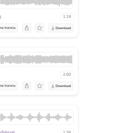
z
1:19
na licencia
2:00
na licencia
dVessel
1:36