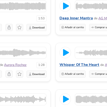
Deep Inner Mantra
de
AG M
1:53
a
Añadir al carrito
Comprar u
Whisper Of The Heart
de
Aurora Rochez
de
A
1:28
a
Añadir al carrito
Comprar u