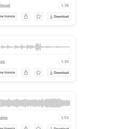
essel
1:36
na licencia
sic
1:30
na licencia
lame
1:53
na licencia