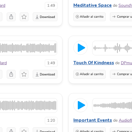
Meditative Space
ard
de
SoundV
1:49
a
Añadir al carrito
Comprar u
Touch Of Kindness
lard
de
DPmu
1:49
a
Añadir al carrito
Comprar u
Important Events
de
Audiof
1:20
a
Añadir al carrito
Comprar u