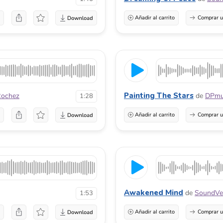
a
Añadir al carrito
Comprar u
Painting The Stars
Rochez
de
DPmu
1:28
a
Añadir al carrito
Comprar u
Awakened Mind
de
SoundVe
1:53
a
Añadir al carrito
Comprar u