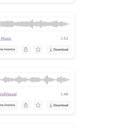
 Music
1:52
na licencia
ndVessel
1:46
na licencia