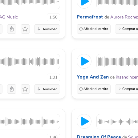
Permafrost
AG Music
de
Aurora Roche
1:50
a
Añadir al carrito
Comprar u
Yoga And Zen
de
ihsandincer
1:01
a
Añadir al carrito
Comprar u
Dreaming Of Peace
de
Soun
1:46