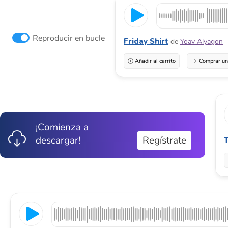
Reproducir en bucle
Friday Shirt
de
Yoav Alyagon
Añadir al carrito
Comprar una
¡Comienza a
descargar!
Regístrate