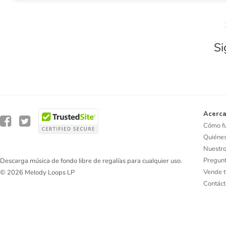
Si
Acerca
Cómo f
Quiéne
Nuestro
Pregunt
Descarga música de fondo libre de regalías para cualquier uso.
Vende t
© 2026 Melody Loops LP
Contác