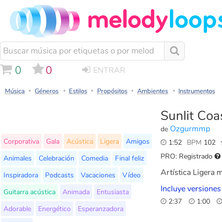
0
0
ENTRAR
Música
Géneros
Estilos
Propósitos
Ambientes
Instrumentos
Sunlit Coa
Ozgurmmp
de
Corporativa
Gala
Acústica
Ligera
Amigos
1:52
BPM
102
PRO: Registrado
Animales
Celebración
Comedia
Final feliz
Artística Ligera m
Inspiradora
Podcasts
Vacaciones
Vídeo
Incluye versiones
Guitarra acústica
Animada
Entusiasta
2:37
1:00
Adorable
Energético
Esperanzadora