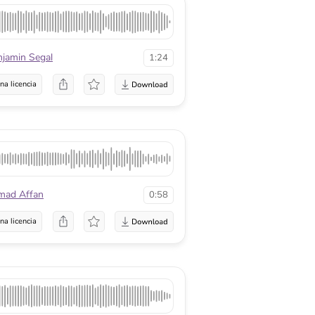
njamin Segal
1:24
na licencia
ad Affan
0:58
na licencia