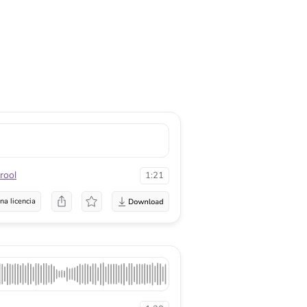
rool
1:21
na licencia