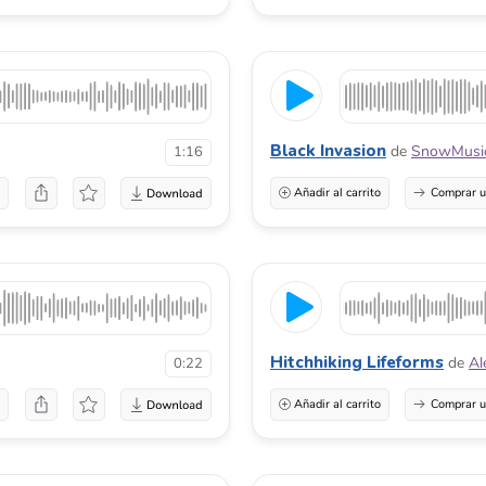
Black Invasion
de
SnowMusic
1:16
a
Añadir al carrito
Comprar u
Hitchhiking Lifeforms
de
Al
0:22
a
Añadir al carrito
Comprar u