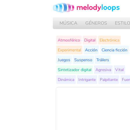
MÚSICA
GÉNEROS
ESTIL
Atmosférico
Digital
Electrónica
Experimental
Acción
Ciencia ficción
Juegos
Suspenso
Tráilers
Sintetizador digital
Agresiva
Vital
Dinámica
Intrigante
Palpitante
Fuer