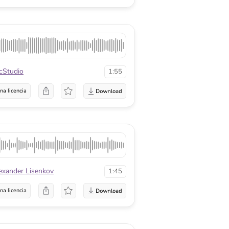
Studio
1:55
na licencia
exander Lisenkov
1:45
na licencia