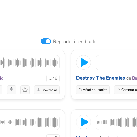
Reproducir en bucle
Destroy The Enemies
ic
de
Be
1:46
a
Añadir al carrito
Comprar u