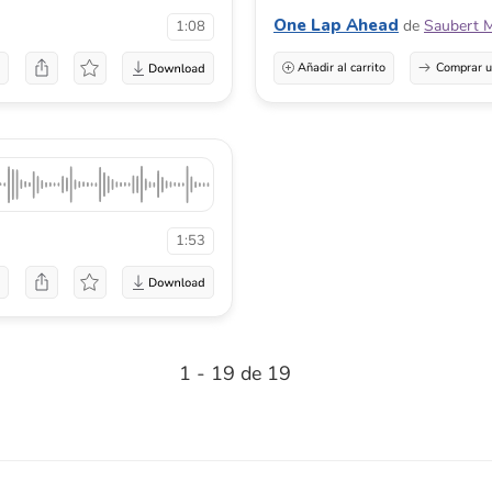
One Lap Ahead
de
Saubert 
1:08
a
Añadir al carrito
Comprar u
1:53
a
1 - 19 de 19