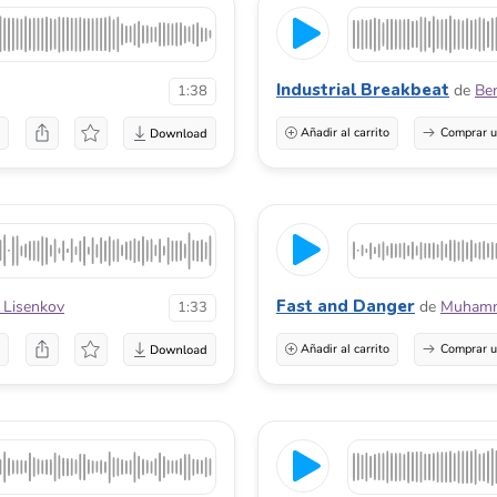
Industrial Breakbeat
de
Be
1:38
a
Añadir al carrito
Comprar u
Fast and Danger
 Lisenkov
de
Muhamm
1:33
a
Añadir al carrito
Comprar u