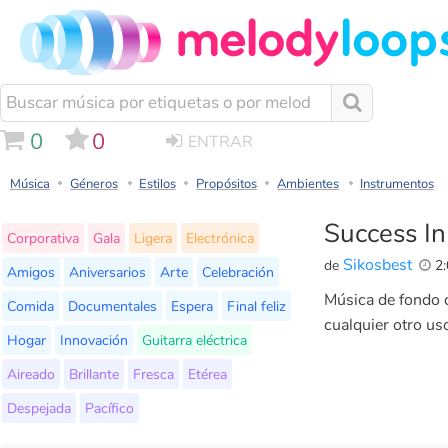
0
0
ENTRAR
Música
Géneros
Estilos
Propósitos
Ambientes
Instrumentos
Success I
Corporativa
Gala
Ligera
Electrónica
Sikosbest
de
2:
Amigos
Aniversarios
Arte
Celebración
Música de fondo o
Comida
Documentales
Espera
Final feliz
cualquier otro us
Hogar
Innovación
Guitarra eléctrica
Aireado
Brillante
Fresca
Etérea
Despejada
Pacífico