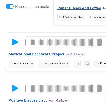
Reproducir en bucle
Paper Planes And Coffee
de
Añadir al carrito
Comprar una
Motivational Corporate Project
de
Art Pedan
Añadir al carrito
Comprar una licencia
Positive Discussion
de
Ivan Markelov