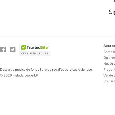
Si
Acerca
Cómo f
Quiéne
Nuestro
Pregunt
Descarga música de fondo libre de regalías para cualquier uso.
Vende t
© 2026 Melody Loops LP
Contác