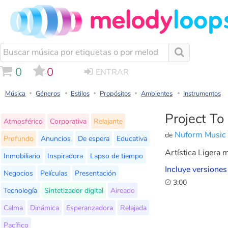
0
0
ENTRAR
Música
Géneros
Estilos
Propósitos
Ambientes
Instrumentos
Project To
Atmosférico
Corporativa
Relajante
Nuform Music
de
Profundo
Anuncios
De espera
Educativa
Artística Ligera m
Inmobiliario
Inspiradora
Lapso de tiempo
Incluye versiones
Negocios
Películas
Presentación
3:00
Tecnología
Sintetizador digital
Aireado
Calma
Dinámica
Esperanzadora
Relajada
Pacífico