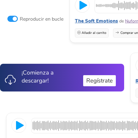
Reproducir en bucle
The Soft Emotions
de
Nufor
Añadir al carrito
Comprar una
¡Comienza a
descargar!
Regístrate
R