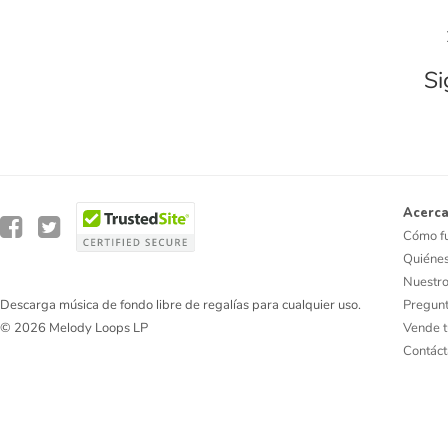
Si
Acerca
Cómo f
Quiéne
Nuestro
Pregunt
Descarga música de fondo libre de regalías para cualquier uso.
Vende t
© 2026 Melody Loops LP
Contác