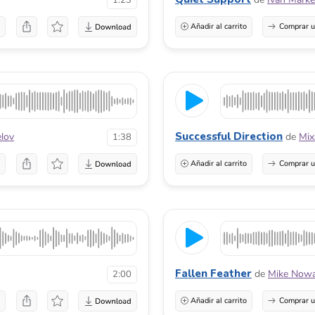
1:23
a
Añadir al carrito
Comprar u
Successful Direction
elov
de
Mi
1:38
a
Añadir al carrito
Comprar u
Fallen Feather
de
Mike Now
2:00
a
Añadir al carrito
Comprar u