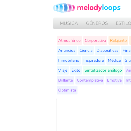
MÚSICA
GÉNEROS
ESTIL
Atmosférico
Corporativa
Relajante
Anuncios
Ciencia
Diapositivas
Final
Inmobiliario
Inspiradora
Médica
Sit
Viaje
Éxito
Sintetizador análogo
Ai
Brillante
Contemplativa
Emotiva
In
Optimista