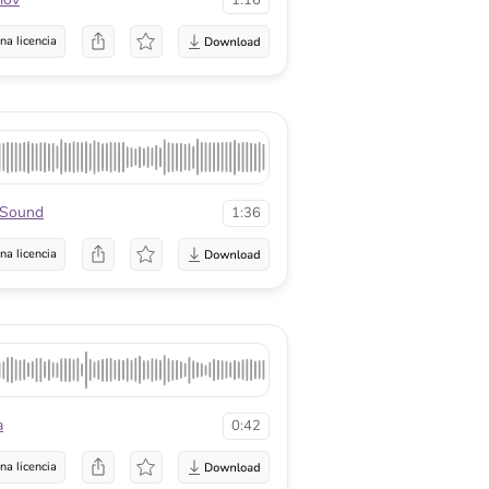
1:16
na licencia
xSound
1:36
na licencia
a
0:42
na licencia