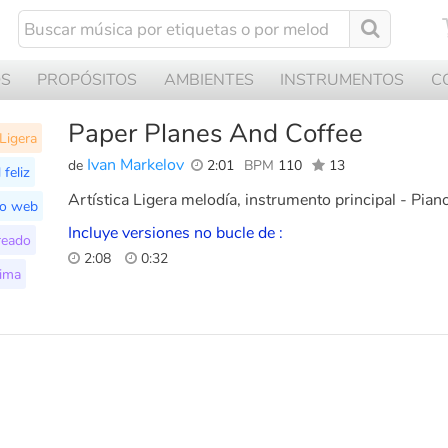
OS
PROPÓSITOS
AMBIENTES
INSTRUMENTOS
C
Paper Planes And Coffee
Ligera
Ivan Markelov
de
2:01
BPM
110
13
 feliz
Artística Ligera melodía, instrumento principal - Pian
io web
Incluye versiones no bucle de :
reado
2:08
0:32
tima