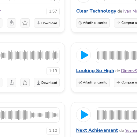
Clear Technology
r
de
Ivan M
1:57
a
Añadir al carrito
Comprar u
Looking So High
de
DimmyS
1:19
a
Añadir al carrito
Comprar u
Next Achievement
de
Yevhe
1:10