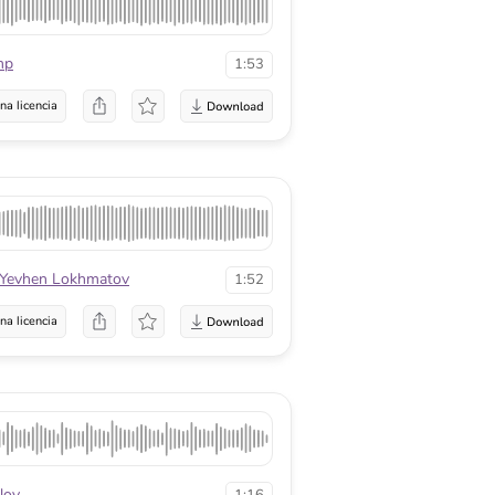
mp
1:53
na licencia
Yevhen Lokhmatov
1:52
na licencia
lov