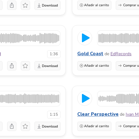
a
Añadir al carrito
Comprar u
Gold Coast
d
de
EdRecords
1:36
a
Añadir al carrito
Comprar u
Clear Perspective
de
Ivan M
1:15
a
Añadir al carrito
Comprar u