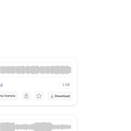
rd
1:56
na licencia