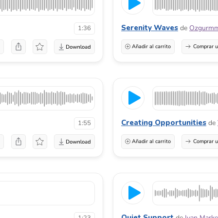
Serenity Waves
de
Ozgurm
1:36
a
Añadir al carrito
Comprar u
Creating Opportunities
de
1:55
a
Añadir al carrito
Comprar u
Quiet Support
de
Ivan Marke