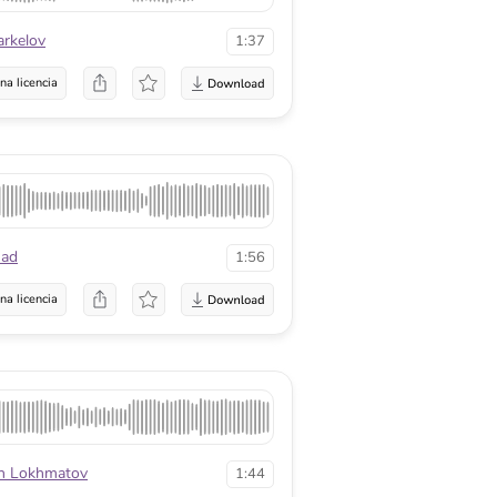
arkelov
1:37
na licencia
ad
1:56
na licencia
n Lokhmatov
1:44