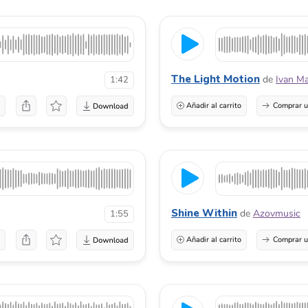
The Light Motion
de
Ivan Ma
1:42
a
Añadir al carrito
Comprar u
Shine Within
de
Azovmusic
1:55
a
Añadir al carrito
Comprar u