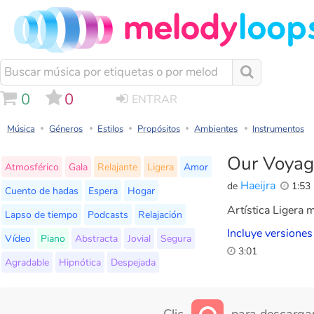
0
0
ENTRAR
Música
Géneros
Estilos
Propósitos
Ambientes
Instrumentos
Our Voyag
Atmosférico
Gala
Relajante
Ligera
Amor
Haeijra
de
1:53
Cuento de hadas
Espera
Hogar
Artística Ligera 
Lapso de tiempo
Podcasts
Relajación
Incluye versiones
Vídeo
Piano
Abstracta
Jovial
Segura
3:01
Agradable
Hipnótica
Despejada