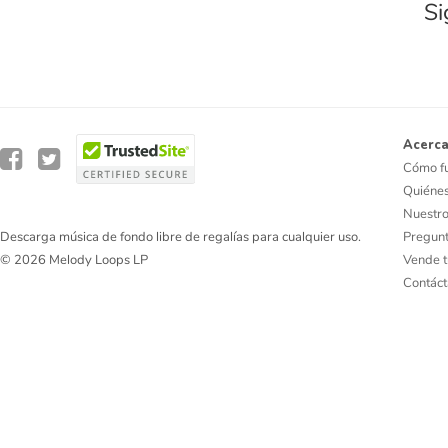
Si
Acerca
Cómo f
Quiéne
Nuestro
Pregunt
Descarga música de fondo libre de regalías para cualquier uso.
Vende t
© 2026 Melody Loops LP
Contác