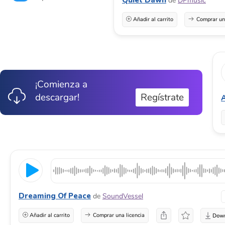
de
DPmusic
Añadir al carrito
Comprar una
¡Comienza a
descargar!
Regístrate
A
Dreaming Of Peace
de
SoundVessel
Añadir al carrito
Comprar una licencia