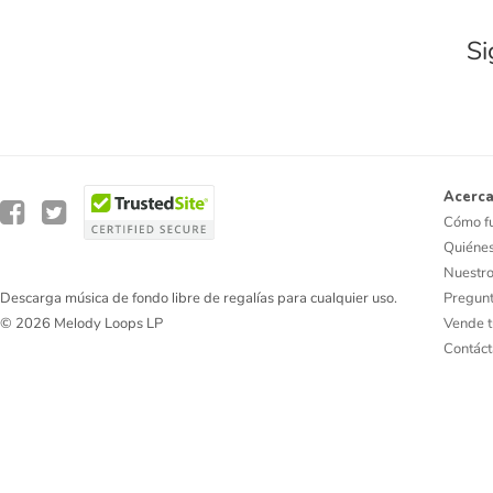
Si
Acerca
Cómo f
Quiéne
Nuestro
Pregunt
Descarga música de fondo libre de regalías para cualquier uso.
Vende t
© 2026 Melody Loops LP
Contác