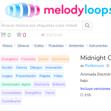
0
0
ENTRAR
Música
Géneros
Estilos
Propósitos
Ambientes
Instrumentos
Midnight C
Energética
Futurista
Dance
Electrónica
Rolikmusic
de
Acción
Ciencia
Dibujos
Innovación
Animada Electróni
Juegos
Presentación
Rápida
Vídeo
bajo.
Sintetizador digital
Abstracta
Brillante
Incluye versiones
Curiosidades
Energético
Tierna
3:55
Centelleante