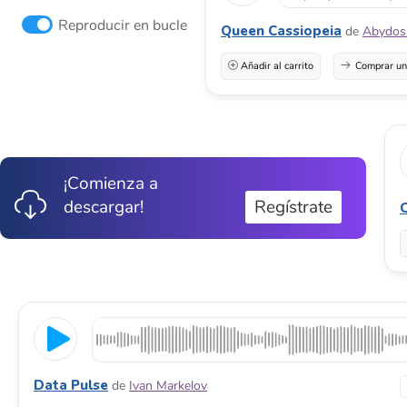
Reproducir en bucle
Queen Cassiopeia
de
Abydos
Añadir al carrito
Comprar una
¡Comienza a
descargar!
Regístrate
C
Data Pulse
de
Ivan Markelov