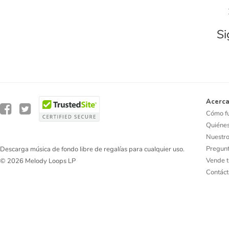
Si
Acerca
Cómo f
Quiéne
Nuestro
Pregunt
Descarga música de fondo libre de regalías para cualquier uso.
Vende t
© 2026 Melody Loops LP
Contác