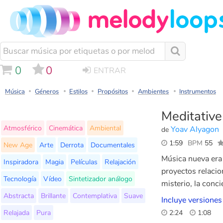
0
0
ENTRAR
Música
Géneros
Estilos
Propósitos
Ambientes
Instrumentos
Meditativ
Atmosférico
Cinemática
Ambiental
Yoav Alyagon
de
1:59
BPM
55
New Age
Arte
Derrota
Documentales
Música nueva era 
Inspiradora
Magia
Películas
Relajación
proyectos relacio
Tecnología
Vídeo
Sintetizador análogo
misterio, la conci
Abstracta
Brillante
Contemplativa
Suave
Incluye versiones
Relajada
Pura
2:24
1:08