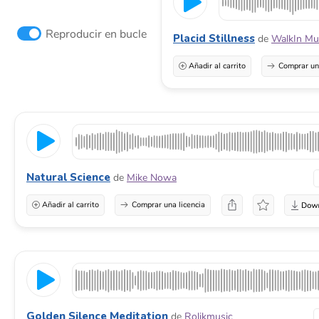
Reproducir en bucle
Placid Stillness
de
WalkIn Mu
Añadir al carrito
Comprar una
Natural Science
de
Mike Nowa
Añadir al carrito
Comprar una licencia
Golden Silence Meditation
de
Rolikmusic