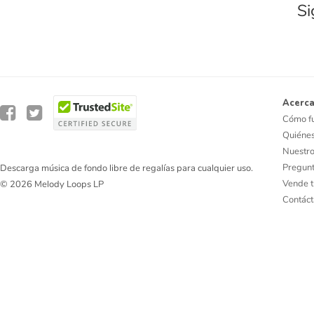
Si
Acerca
Cómo f
Quiéne
Nuestro
Pregunt
Descarga música de fondo libre de regalías para cualquier uso.
Vende t
© 2026 Melody Loops LP
Contác