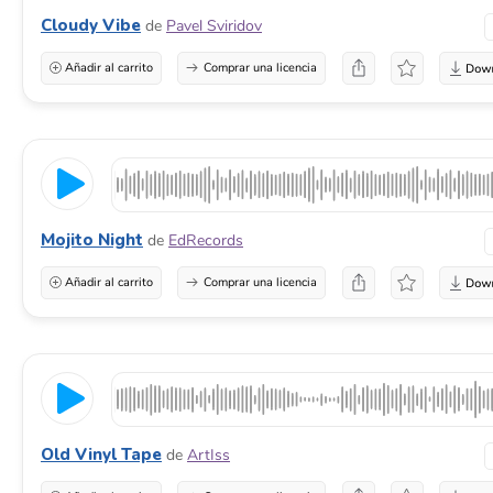
Cloudy Vibe
de
Pavel Sviridov
Añadir al carrito
Comprar una licencia
Mojito Night
de
EdRecords
Añadir al carrito
Comprar una licencia
Old Vinyl Tape
de
ArtIss