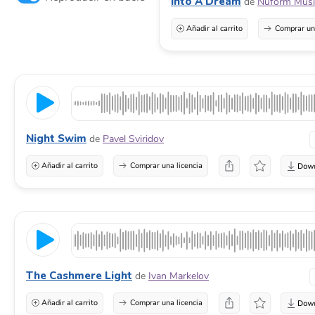
Into A Dream
de
Nuform Musi
Añadir al carrito
Comprar una
Night Swim
de
Pavel Sviridov
Añadir al carrito
Comprar una licencia
The Cashmere Light
de
Ivan Markelov
Añadir al carrito
Comprar una licencia