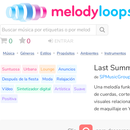
0
0
ENTRAR
Música
Géneros
Estilos
Propósitos
Ambientes
Instrumentos
Last Sum
Suntuosa
Urbana
Lounge
Anuncios
SPMusicGrou
de
Después de la fiesta
Moda
Relajación
Una melodía funky
Vídeo
Sintetizador digital
Artística
Suave
de cuerdas, corte
Positiva
visuales relacion
de maquillaje en 