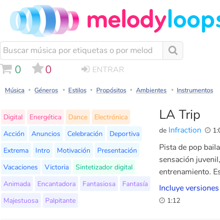
0
0
ENTRAR
Música
Géneros
Estilos
Propósitos
Ambientes
Instrumentos
LA Trip
Digital
Energética
Dance
Electrónica
Infraction
de
1:
Acción
Anuncios
Celebración
Deportiva
Pista de pop bail
Extrema
Intro
Motivación
Presentación
sensación juvenil
Vacaciones
Victoria
Sintetizador digital
entrenamiento. Es
Animada
Encantadora
Fantasiosa
Fantasía
Incluye versiones
Majestuosa
Palpitante
1:12