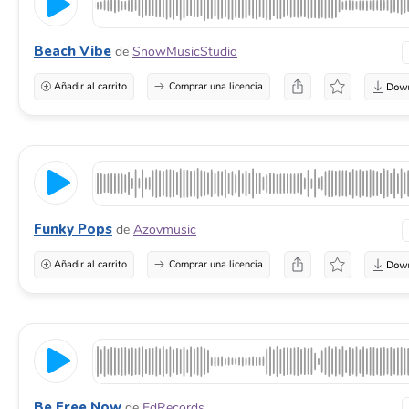
Beach Vibe
de
SnowMusicStudio
Añadir al carrito
Comprar una licencia
Funky Pops
de
Azovmusic
Añadir al carrito
Comprar una licencia
Be Free Now
de
EdRecords