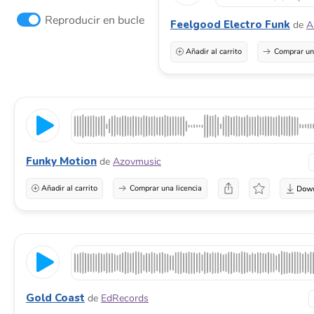
Reproducir en bucle
Feelgood Electro Funk
de
A
Añadir al carrito
Comprar una
Funky Motion
de
Azovmusic
Añadir al carrito
Comprar una licencia
Gold Coast
de
EdRecords