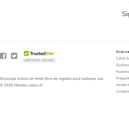
Si
Acerca
Cómo f
Quiéne
Nuestro
Pregunt
Descarga música de fondo libre de regalías para cualquier uso.
Vende t
© 2026 Melody Loops LP
Contác