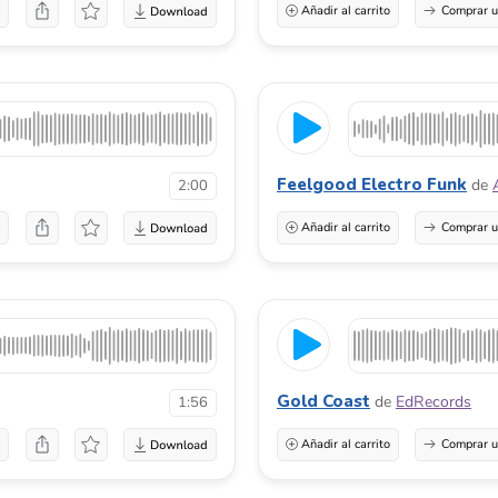
a
Añadir al carrito
Comprar u
Feelgood Electro Funk
de
2:00
a
Añadir al carrito
Comprar u
Gold Coast
de
EdRecords
1:56
a
Añadir al carrito
Comprar u