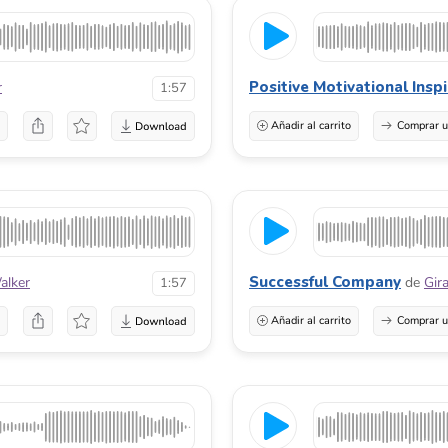
Positive Motivational Insp
r
1:57
a
Añadir al carrito
Comprar u
Successful Company
alker
de
Gir
1:57
a
Añadir al carrito
Comprar u