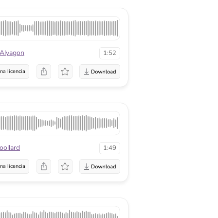
 Alyagon
1:52
na licencia
ollard
1:49
na licencia