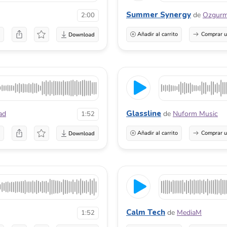
Summer Synergy
de
Ozgur
2:00
a
Añadir al carrito
Comprar u
Glassline
ad
de
Nuform Music
1:52
a
Añadir al carrito
Comprar u
Calm Tech
de
MediaM
1:52