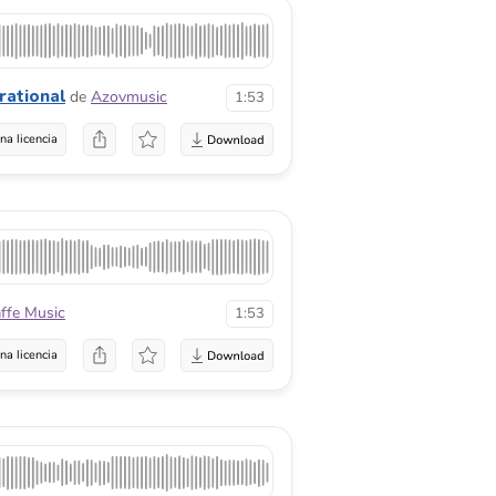
irational
de
Azovmusic
1:53
na licencia
affe Music
1:53
na licencia