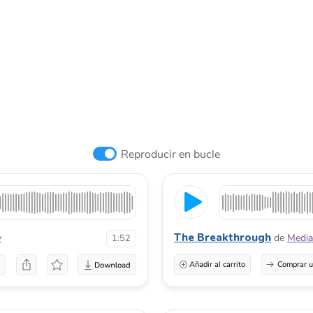
Reproducir en bucle
The Breakthrough
v
de
Media
1:52
a
Añadir al carrito
Comprar u