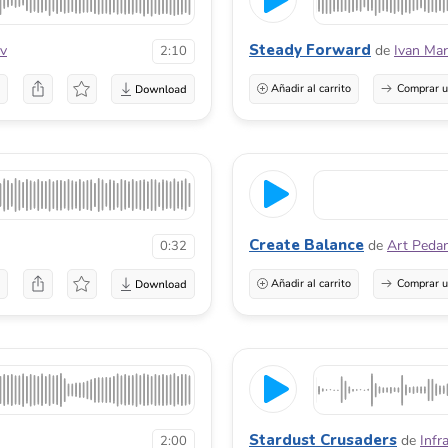
Steady Forward
ov
de
Ivan Mar
2:10
a
Añadir al carrito
Comprar u
Create Balance
de
Art Peda
0:32
a
Añadir al carrito
Comprar u
Stardust Crusaders
de
Infr
2:00