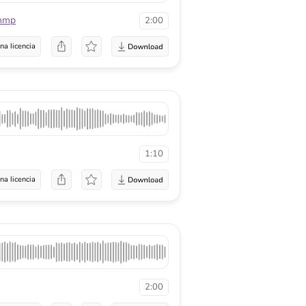
mmp
2:00
na licencia
1:10
na licencia
2:00