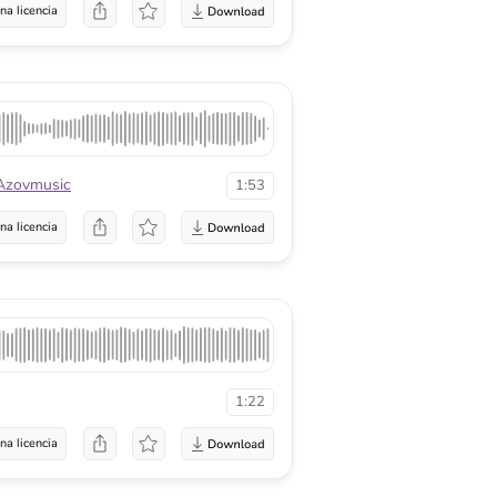
na licencia
Azovmusic
1:53
na licencia
1:22
na licencia