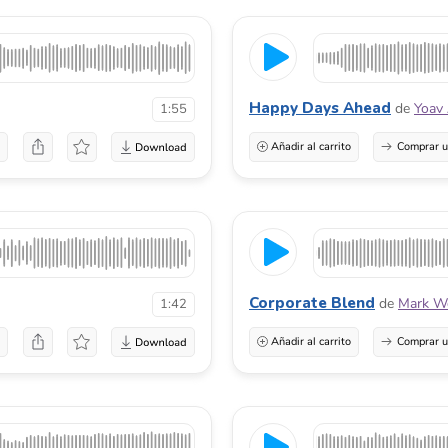
Happy Days Ahead
de
Yoav
1:55
a
Añadir al carrito
Comprar u
Corporate Blend
de
Mark Wo
1:42
a
Añadir al carrito
Comprar u