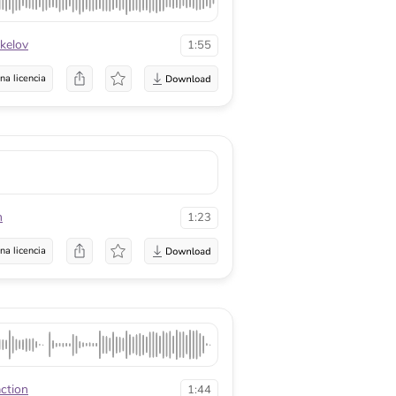
kelov
1:55
na licencia
n
1:23
na licencia
action
1:44