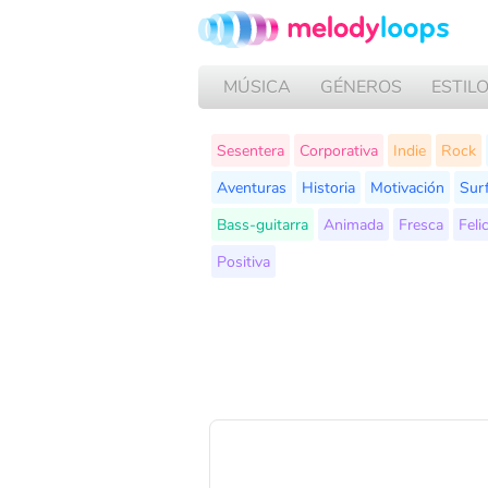
MÚSICA
GÉNEROS
ESTIL
Sesentera
Corporativa
Indie
Rock
Aventuras
Historia
Motivación
Sur
Bass-guitarra
Animada
Fresca
Feli
Positiva