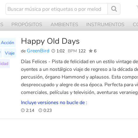
OS
PROPÓSITOS
AMBIENTES
INSTRUMENTOS
C
Happy Old Days
Acción
GreenBird
de
1:02
BPM
122
6
f
Viaje
Días Felices - Pista de felicidad en un estilo vintage de
cidad
oyentes a un nostálgico viaje de regreso a la década d
percusión, órgano Hammond y aplausos. Esta composic
despreocupado y alegre de esa época. Perfecta para vi
comerciales, películas y televisión, aventuras veranieg
Incluye versiones no bucle de :
2:14
0:23