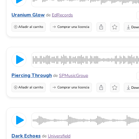
Uranium Glow
de
EdRecords
Añadir al carrito
Comprar una licencia
Piercing Through
de
SPMusicGroup
Añadir al carrito
Comprar una licencia
Dark Echoes
de
Universfield