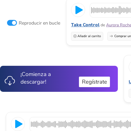
Reproducir en bucle
Take Control
de
Aurora Roch
Añadir al carrito
Comprar una
¡Comienza a
descargar!
Regístrate
U