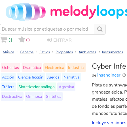
0
0
ENTRAR
Música
Géneros
Estilos
Propósitos
Ambientes
Instrumentos
Cyber Infe
Ochentas
Dramática
Electrónica
Industrial
ihsandincer
de
Acción
Ciencia ficción
Juegos
Narrativa
Pista de synthwav
Tráilers
Sintetizador análogo
Agresiva
grandeza épica. P
Destructiva
Ominosa
Sintética
metales, efectos 
de fondo es perfe
mundos futurista
Incluye versiones