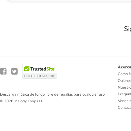
Si
Acerca
Cómo f
Quiéne
Nuestro
Pregunt
Descarga música de fondo libre de regalías para cualquier uso.
Vende t
© 2026 Melody Loops LP
Contác