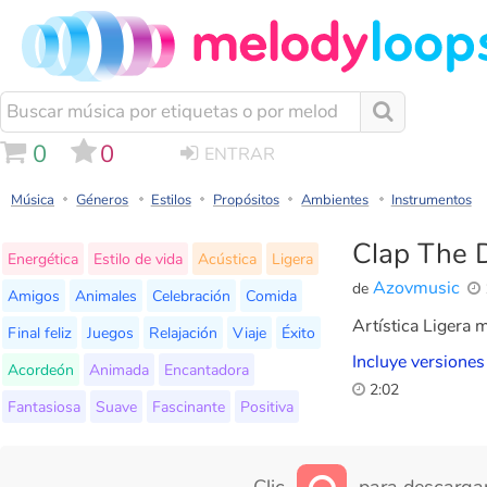
0
0
ENTRAR
Música
Géneros
Estilos
Propósitos
Ambientes
Instrumentos
Clap The 
Energética
Estilo de vida
Acústica
Ligera
Azovmusic
de
Amigos
Animales
Celebración
Comida
Artística Ligera 
Final feliz
Juegos
Relajación
Viaje
Éxito
Incluye versiones
Acordeón
Animada
Encantadora
2:02
Fantasiosa
Suave
Fascinante
Positiva