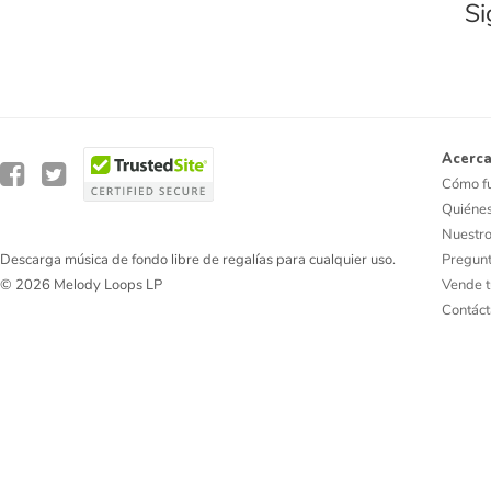
Si
Acerca
Cómo f
Quiéne
Nuestro
Pregunt
Descarga música de fondo libre de regalías para cualquier uso.
Vende t
© 2026 Melody Loops LP
Contác