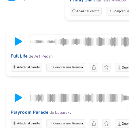
de
Yoav Alyagon
Añadir al carrito
Comprar una
Full Life
de
Art Pedan
Añadir al carrito
Comprar una licencia
Playroom Parade
de
Lubarsky
Añadir al carrito
Comprar una licencia