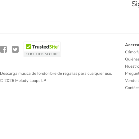
Si
Acerca
Cómo f
Quiéne
Nuestro
Pregunt
Descarga música de fondo libre de regalías para cualquier uso.
Vende t
© 2026 Melody Loops LP
Contác