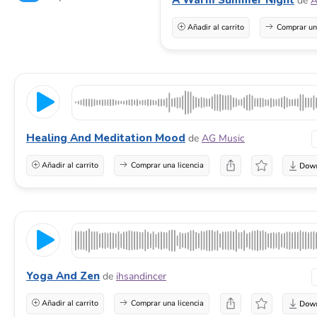
de
A
Añadir al carrito
Comprar una
Healing And Meditation Mood
de
AG Music
Añadir al carrito
Comprar una licencia
Yoga And Zen
de
ihsandincer
Añadir al carrito
Comprar una licencia