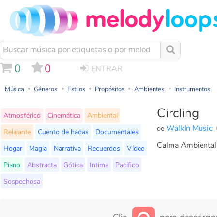
0
0
ENTRAR
Música
Géneros
Estilos
Propósitos
Ambientes
Instrumentos
Circling
Atmosférico
Cinemática
Ambiental
WalkIn Music
de
Relajante
Cuento de hadas
Documentales
Calma Ambiental 
Hogar
Magia
Narrativa
Recuerdos
Vídeo
Piano
Abstracta
Gótica
Intima
Pacífico
Sospechosa