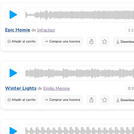
Epic Homie
de
Infraction
1:
Añadir al carrito
Comprar una licencia
Winter Lights
de
Emilio Merone
0:
Añadir al carrito
Comprar una licencia