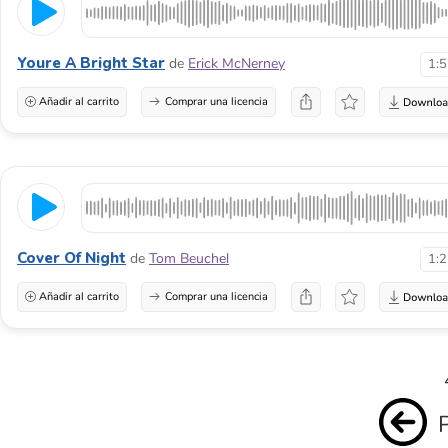
Youre A Bright Star
de
Erick McNerney
1:
Añadir al carrito
Comprar una licencia
Cover Of Night
de
Tom Beuchel
1:
Añadir al carrito
Comprar una licencia