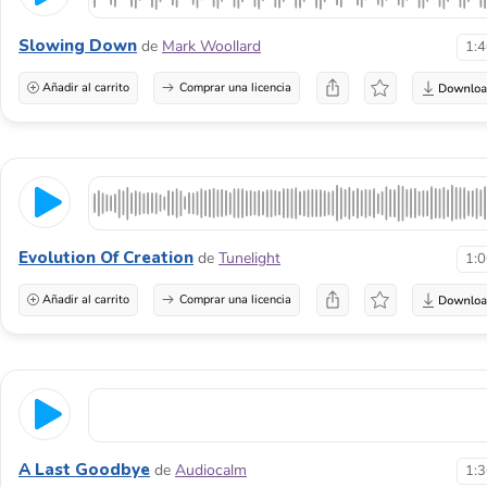
Slowing Down
de
Mark Woollard
1:
Añadir al carrito
Comprar una licencia
Evolution Of Creation
de
Tunelight
1:
Añadir al carrito
Comprar una licencia
A Last Goodbye
de
Audiocalm
1: