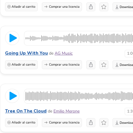
Añadir al carrito
Comprar una licencia
Going Up With You
de
AG Music
1:
Añadir al carrito
Comprar una licencia
Tree On The Cloud
de
Emilio Merone
1:
Añadir al carrito
Comprar una licencia