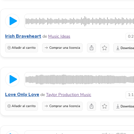
Irish Braveheart
de
Music Ideas
0:
Añadir al carrito
Comprar una licencia
Love Only Love
de
Taylor Production Music
1:
Añadir al carrito
Comprar una licencia