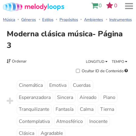
0
0
Música
Géneros
Estilos
Propósitos
Ambientes
Instrumentos
Moderna clásica música- Página
3
Ordenar
LONGITUD
TEMPO
Ocultar ID de Contenido
Cinemática
Emotiva
Cuerdas
Esperanzadora
Sincera
Aireado
Piano
Tranquilizante
Fantasía
Calma
Tierna
Contemplativa
Atmosférico
Inocente
Clásica
Agradable