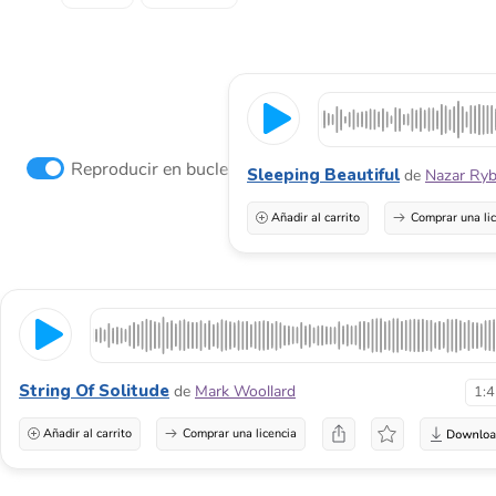
Reproducir en bucle
Sleeping Beautiful
de
Nazar Ry
Añadir al carrito
Comprar una li
String Of Solitude
de
Mark Woollard
1:
Añadir al carrito
Comprar una licencia