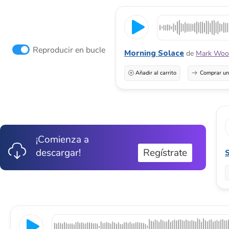
Reproducir en bucle
Morning Solace
de
Mark Wool
Añadir al carrito
Comprar una
¡Comienza a
descargar!
Regístrate
S