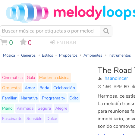
0
0
ENTRAR
Música
Géneros
Estilos
Propósitos
Ambientes
Instrumentos
The Road 
Cinemática
Gala
Moderna clásica
ihsandincer
de
1:56
BPM
80
Orquestal
Amor
Boda
Celebración
Hermosa, celestia
Familiar
Narrativa
Programa tv
Éxito
La melodía trans
Piano
Animada
Segura
Alegre
para reuniones fa
Fascinante
Sensible
Dulce
inmobiliario, ani
sonido conmovedo