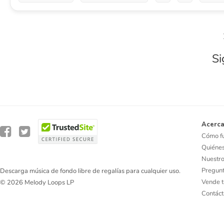
Si
Acerca
Cómo f
Quiéne
Nuestro
Pregunt
Descarga música de fondo libre de regalías para cualquier uso.
Vende t
© 2026 Melody Loops LP
Contác