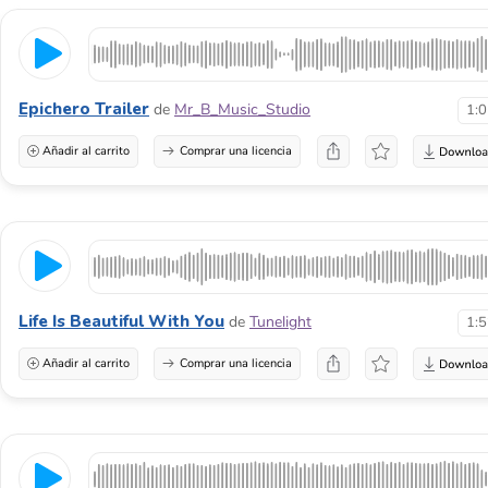
Epichero Trailer
de
Mr_B_Music_Studio
1:
Añadir al carrito
Comprar una licencia
Life Is Beautiful With You
de
Tunelight
1:
Añadir al carrito
Comprar una licencia