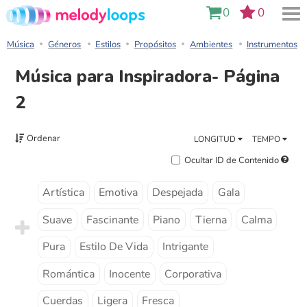
0
0
Música
Géneros
Estilos
Propósitos
Ambientes
Instrumentos
Música para Inspiradora- Página
2
Ordenar
LONGITUD
TEMPO
Ocultar ID de Contenido
Artística
Emotiva
Despejada
Gala
Suave
Fascinante
Piano
Tierna
Calma
Pura
Estilo De Vida
Intrigante
Romántica
Inocente
Corporativa
Cuerdas
Ligera
Fresca