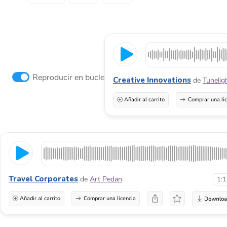
Reproducir en bucle
Creative Innovations
de
Tunelig
Añadir al carrito
Comprar una li
Travel Corporates
de
Art Pedan
1:
Añadir al carrito
Comprar una licencia