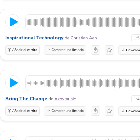
Inspirational Technology
de
Christian Aen
1:
Añadir al carrito
Comprar una licencia
Bring The Change
de
Azovmusic
1:
Añadir al carrito
Comprar una licencia