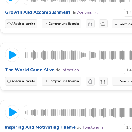
Growth And Accomplishment
de
Azovmusic
1:
Añadir al carrito
Comprar una licencia
The World Came Alive
de
Infraction
1:
Añadir al carrito
Comprar una licencia
Inspiring And Motivating Theme
de
Twisterium
1: