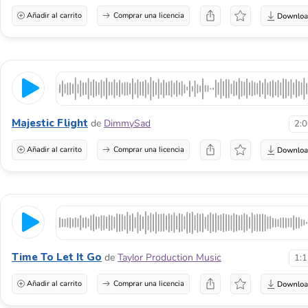
Añadir al carrito
Comprar una licencia
Majestic Flight
de
DimmySad
2:
Añadir al carrito
Comprar una licencia
Time To Let It Go
de
Taylor Production Music
1:
Añadir al carrito
Comprar una licencia