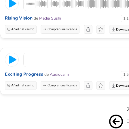
Rising Vision
de
Media Sushi
1:
Añadir al carrito
Comprar una licencia
Exciting Progress
de
Audiocalm
1:
Añadir al carrito
Comprar una licencia