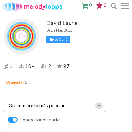
0
0
David Laurie
Desde Mar, 2013
SEGUIR
1
10+
2
97
Orquestal
1
Reproducir en bucle