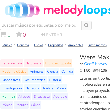
0
0
ENTRAR
Música
Géneros
Estilos
Propósitos
Ambientes
Instrumentos
Were Maki
Estilo de vida
Naturaleza
Híbrida-orquesta
Geoff Harvey
de
1:50
BPM
135
Moderna clásica
Animales
Ciencia
Comida
Este es un tipo t
Diapositivas
Documentales
Historia
involucradas en a
Investigación
Narrativa
Tráilers
Vídeo
incluyen proyecto
Marimba
Aireado
Entusiasta
Adorable
participantes son
contratiempos, log
Irónica
Peculiar
Cálida
emplea cuerdas p