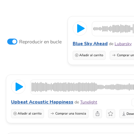
Reproducir en bucle
Blue Sky Ahead
de
Lubarsky
Añadir al carrito
Comprar una
Upbeat Acoustic Happiness
de
Tunelight
Añadir al carrito
Comprar una licencia