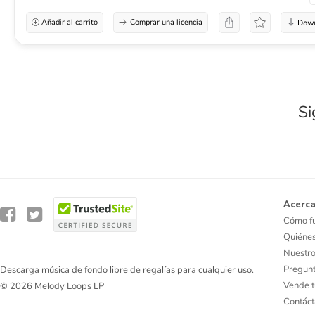
Añadir al carrito
Comprar una licencia
Si
Acerca
Cómo f
Quiéne
Nuestro
Pregunt
Descarga música de fondo libre de regalías para cualquier uso.
Vende t
© 2026 Melody Loops LP
Contác