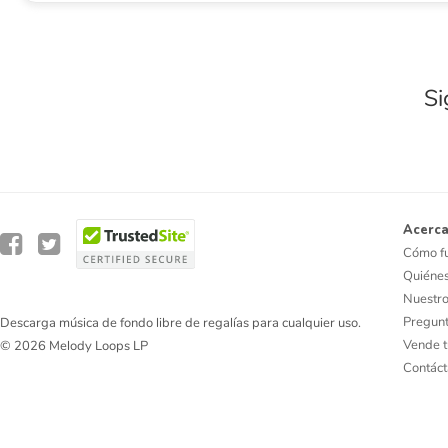
Si
Acerca
Cómo f
Quiéne
Nuestro
Pregunt
Descarga música de fondo libre de regalías para cualquier uso.
Vende t
© 2026 Melody Loops LP
Contác