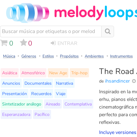
0
0
ENTRAR
Música
Géneros
Estilos
Propósitos
Ambientes
Instrumentos
The Road
Asiática
Atmosférico
New Age
Trip-hop
ihsandincer
de
Anuncios
Documentales
Narrativa
Inspirado en la mú
Presentación
Recuerdos
Viaje
erhu, pianos eléc
Sintetizador análogo
Aireado
Contemplativa
cinematográfica m
Esperanzadora
Pacífico
perfecto para com
reflexivas.
Incluye versiones