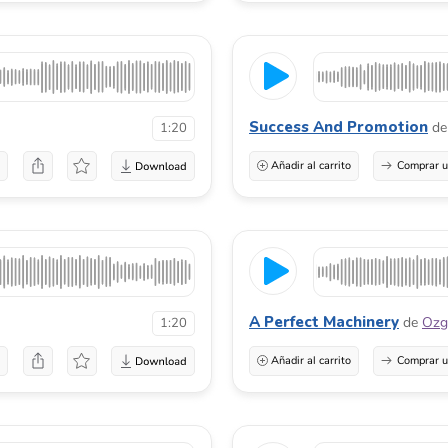
Success And Promotion
de
1:20
a
Añadir al carrito
Comprar u
A Perfect Machinery
de
Oz
1:20
a
Añadir al carrito
Comprar u