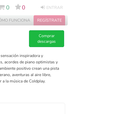
0
0
ENTRAR
ÓMO FUNCIONA
REGÍSTRATE
Comprar
descargas
 sensación inspiradora y
os, acordes de piano optimistas y
ambiente positivo crean una pista
rano, aventuras al aire libre,
r a la música de Coldplay.