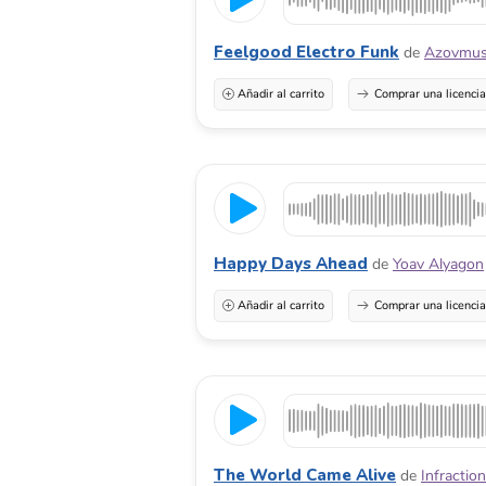
Feelgood Electro Funk
de
Azovmus
Añadir al carrito
Comprar una licenci
Happy Days Ahead
de
Yoav Alyagon
Añadir al carrito
Comprar una licenci
The World Came Alive
de
Infraction