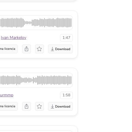
Ivan Markelov
1:47
na licencia
gurmmp
1:58
na licencia