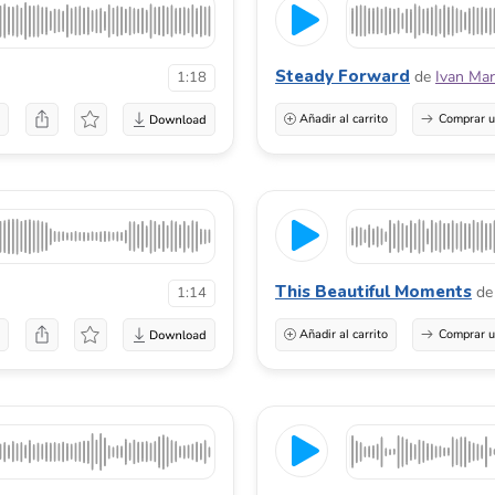
Steady Forward
de
Ivan Mar
1:18
a
Añadir al carrito
Comprar u
This Beautiful Moments
de
1:14
a
Añadir al carrito
Comprar u