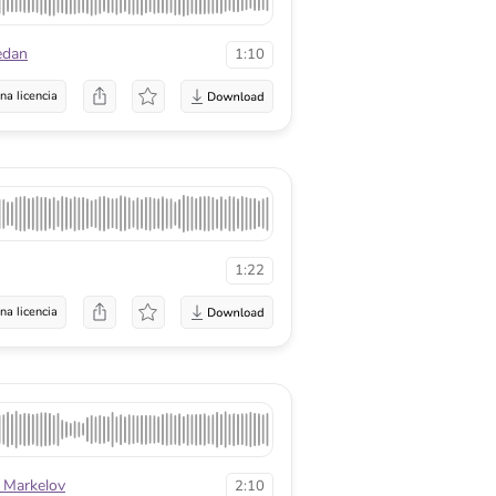
edan
1:10
na licencia
1:22
na licencia
 Markelov
2:10