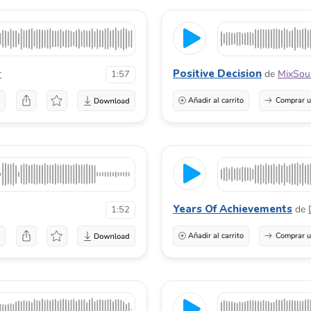
Positive Decision
r
de
MixSou
1:57
a
Añadir al carrito
Comprar u
Years Of Achievements
de
1:52
a
Añadir al carrito
Comprar u