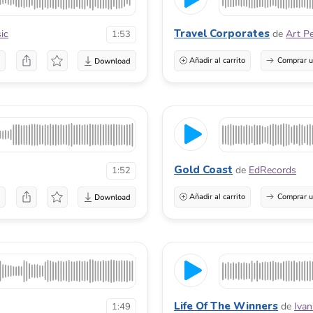
Travel Corporates
ic
de
Art P
1:53
a
Añadir al carrito
Comprar u
Gold Coast
de
EdRecords
1:52
a
Añadir al carrito
Comprar u
Life Of The Winners
de
Ivan
1:49