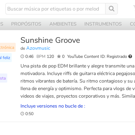
OS
PROPÓSITOS
AMBIENTES
INSTRUMENTOS
C
Sunshine Groove
ctrónica
Azovmusic
de
0:46
BPM
120
0
YouTube Content ID: Registrado
l feliz
Una pista de pop EDM brillante y alegre transmite una
motivadora. Incluye riffs de guitarra eléctrica pegajos
sta
ritmos vibrantes de batería. Su ritmo contagioso y su 
llena de energía y optimismo. Perfecta para vlogs de ve
videos de viajes, proyectos corporativos y más. Simila
Incluye versiones no bucle de :
0:50