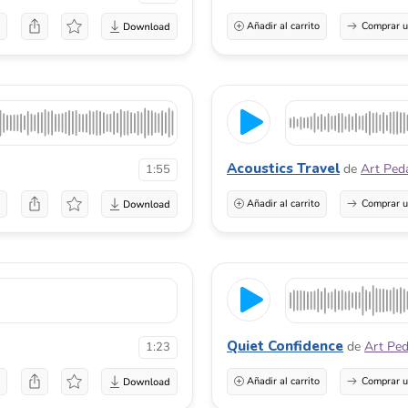
a
Añadir al carrito
Comprar u
Acoustics Travel
de
Art Ped
1:55
a
Añadir al carrito
Comprar u
Quiet Confidence
de
Art Pe
1:23
a
Añadir al carrito
Comprar u