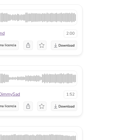
nd
2:00
na licencia
DimmySad
1:52
na licencia