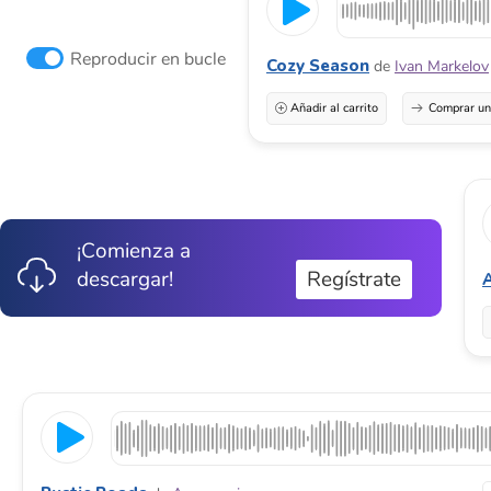
Reproducir en bucle
Cozy Season
de
Ivan Markelov
Añadir al carrito
Comprar una
¡Comienza a
descargar!
Regístrate
A