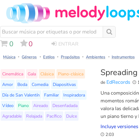
0
0
ENTRAR
Música
Géneros
Estilos
Propósitos
Ambientes
Instrumentos
Spreading
Cinemática
Gala
Clásica
Piano-clásica
EdRecords
de
1
Amor
Boda
Comedia
Diapositivas
Una composición 
Día de San Valentín
Familiar
Inspiradora
momentos románti
Vídeo
Piano
Aireado
Desenfadada
valora las delica
Agradable
Relajada
Pacífico
Dulce
un piano tierno y
Incluye versiones
2:03