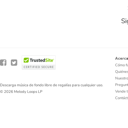
Si
Acerca
Cómo f
Quiéne
Nuestro
Pregunt
Descarga música de fondo libre de regalías para cualquier uso.
Vende t
© 2026 Melody Loops LP
Contác