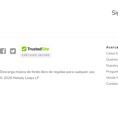
Si
Acerca
Cómo f
Quiéne
Nuestro
Pregunt
Descarga música de fondo libre de regalías para cualquier uso.
Vende t
© 2026 Melody Loops LP
Contác