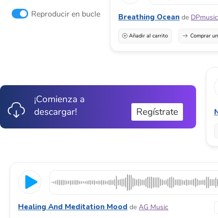
Reproducir en bucle
Breathing Ocean
de
DPmusic
Añadir al carrito
Comprar una
¡Comienza a
descargar!
Regístrate
N
Healing And Meditation Mood
de
AG Music