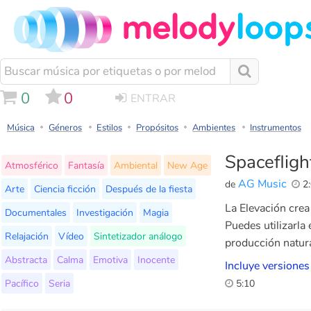
0
0
ENTRAR
Música
Géneros
Estilos
Propósitos
Ambientes
Instrumentos
Spacefligh
Atmosférico
Fantasía
Ambiental
New Age
AG Music
de
2:
Arte
Ciencia ficción
Después de la fiesta
La Elevación crea
Documentales
Investigación
Magia
Puedes utilizarla
Relajación
Vídeo
Sintetizador análogo
producción natura
Abstracta
Calma
Emotiva
Inocente
Incluye versiones
Pacífico
Seria
5:10