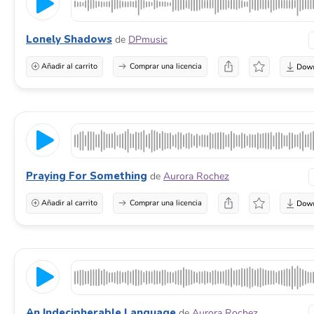
Lonely Shadows
de
DPmusic
Añadir al carrito
Comprar una licencia
Praying For Something
de
Aurora Rochez
Añadir al carrito
Comprar una licencia
An Indecipherable Language
de
Aurora Rochez