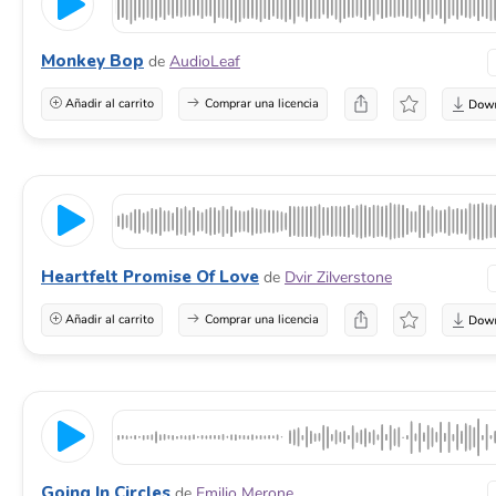
Monkey Bop
de
AudioLeaf
Añadir al carrito
Comprar una licencia
Heartfelt Promise Of Love
de
Dvir Zilverstone
Añadir al carrito
Comprar una licencia
Going In Circles
de
Emilio Merone