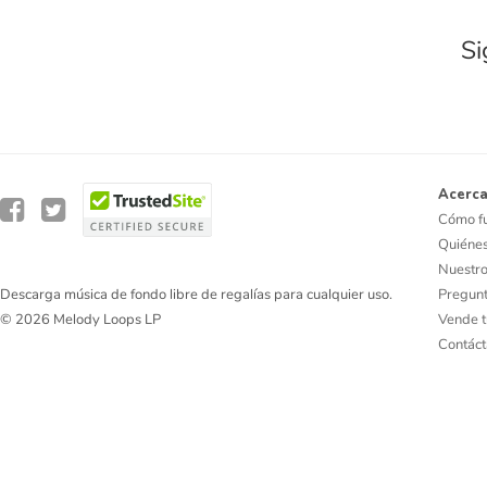
Si
Acerca
Cómo f
Quiéne
Nuestro
Pregunt
Descarga música de fondo libre de regalías para cualquier uso.
Vende t
© 2026 Melody Loops LP
Contác