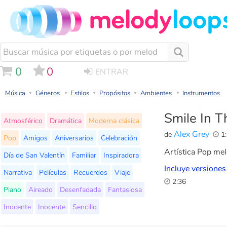
0
0
ENTRAR
Música
Géneros
Estilos
Propósitos
Ambientes
Instrumentos
Smile In T
Atmosférico
Dramática
Moderna clásica
Alex Grey
de
1:
Pop
Amigos
Aniversarios
Celebración
Artística Pop mel
Día de San Valentín
Familiar
Inspiradora
Incluye versiones
Narrativa
Películas
Recuerdos
Viaje
2:36
Piano
Aireado
Desenfadada
Fantasiosa
Inocente
Inocente
Sencillo