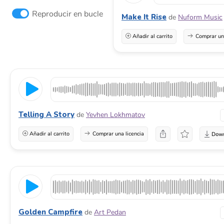
Reproducir en bucle
Make It Rise
de
Nuform Music
Añadir al carrito
Comprar una
Telling A Story
de
Yevhen Lokhmatov
Añadir al carrito
Comprar una licencia
Golden Campfire
de
Art Pedan