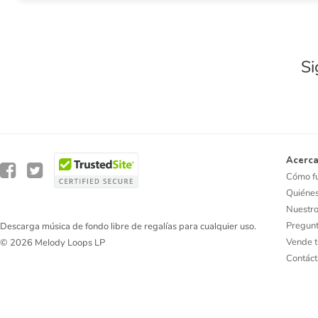
Si
Acerca
Cómo f
Quiéne
Nuestro
Pregunt
Descarga música de fondo libre de regalías para cualquier uso.
Vende t
© 2026 Melody Loops LP
Contác