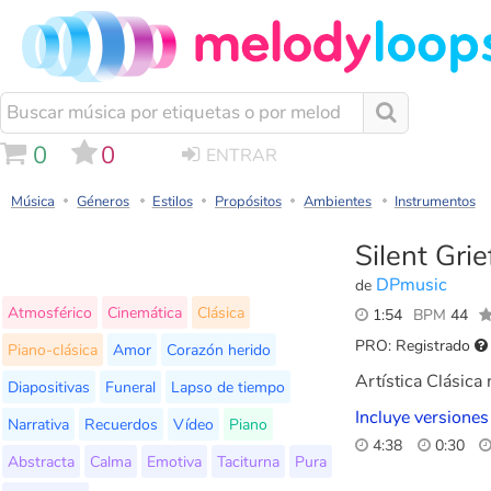
0
0
ENTRAR
Música
Géneros
Estilos
Propósitos
Ambientes
Instrumentos
Silent Grie
DPmusic
de
Atmosférico
Cinemática
Clásica
1:54
BPM
44
PRO: Registrado
Piano-clásica
Amor
Corazón herido
Artística Clásica
Diapositivas
Funeral
Lapso de tiempo
Incluye versiones
Narrativa
Recuerdos
Vídeo
Piano
4:38
0:30
Abstracta
Calma
Emotiva
Taciturna
Pura