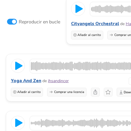
Reproducir en bucle
Cityangels Orchestral
de
Ha
Añadir al carrito
Comprar una
Yoga And Zen
de
ihsandincer
Añadir al carrito
Comprar una licencia