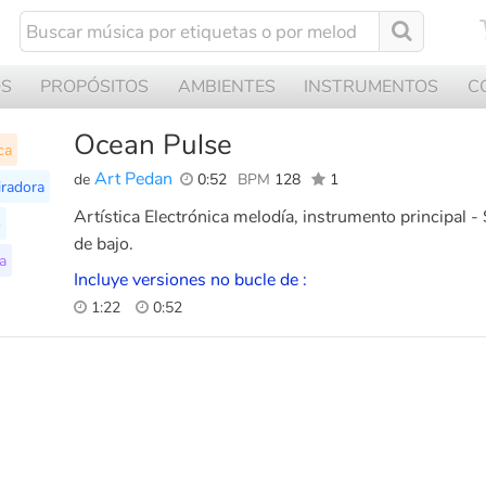
OS
PROPÓSITOS
AMBIENTES
INSTRUMENTOS
C
Ocean Pulse
ca
Art Pedan
de
0:52
BPM
128
1
iradora
Artística Electrónica melodía, instrumento principal -
o
de bajo.
a
Incluye versiones no bucle de :
1:22
0:52