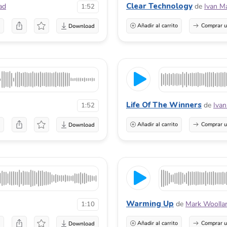
Clear Technology
ad
de
Ivan M
1:52
a
Añadir al carrito
Comprar u
Life Of The Winners
de
Ivan
1:52
a
Añadir al carrito
Comprar u
Warming Up
de
Mark Woolla
1:10
a
Añadir al carrito
Comprar u