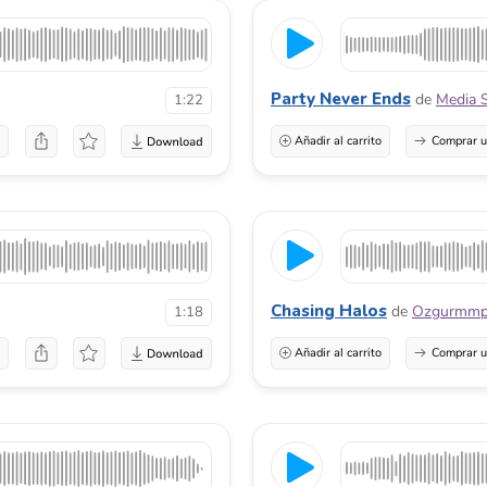
Party Never Ends
de
Media 
1:22
a
Añadir al carrito
Comprar u
Chasing Halos
de
Ozgurmm
1:18
a
Añadir al carrito
Comprar u