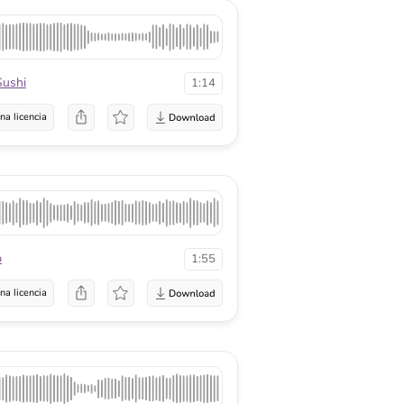
Sushi
1:14
na licencia
p
1:55
na licencia