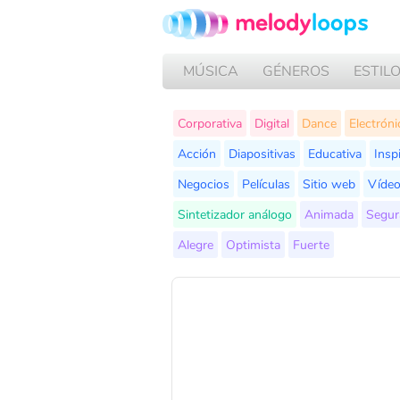
MÚSICA
GÉNEROS
ESTIL
Corporativa
Digital
Dance
Electróni
Acción
Diapositivas
Educativa
Insp
Negocios
Películas
Sitio web
Víde
Sintetizador análogo
Animada
Segur
Alegre
Optimista
Fuerte