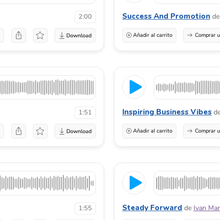
Success And Promotion
de
2:00
a
Añadir al carrito
Comprar u
Inspiring Business Vibes
d
1:51
a
Añadir al carrito
Comprar u
Steady Forward
de
Ivan Mar
1:55