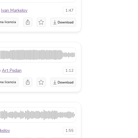
Ivan Markelov
1:47
na licencia
e
Art Pedan
1:12
na licencia
kelov
1:55