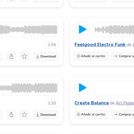
Feelgood Electro Funk
de
1:55
a
Añadir al carrito
Comprar u
Create Balance
de
Art Peda
1:20
a
Añadir al carrito
Comprar u