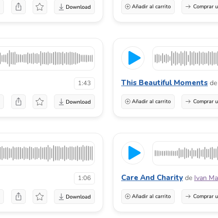
a
Añadir al carrito
Comprar u
This Beautiful Moments
de
1:43
a
Añadir al carrito
Comprar u
Care And Charity
de
Ivan Ma
1:06
a
Añadir al carrito
Comprar u