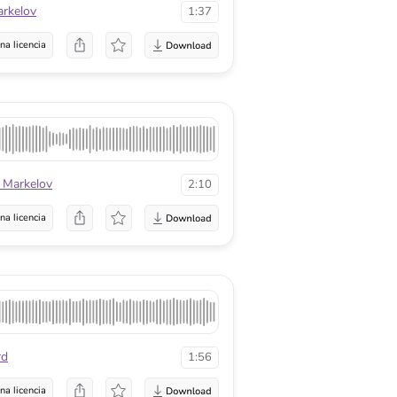
arkelov
1:37
na licencia
 Markelov
2:10
na licencia
rd
1:56
na licencia