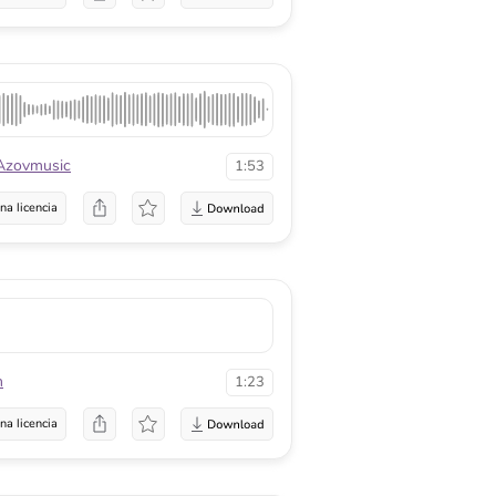
Azovmusic
1:53
na licencia
n
1:23
na licencia