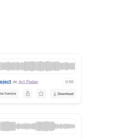
oject
de
Art Pedan
0:56
na licencia