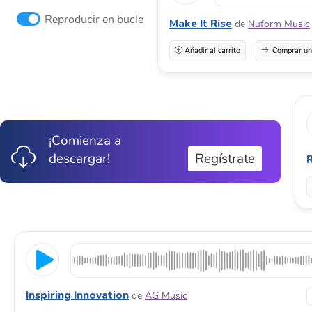
Reproducir en bucle
Make It Rise
de
Nuform Music
Añadir al carrito
Comprar una
¡Comienza a
descargar!
Regístrate
Inspiring Innovation
de
AG Music