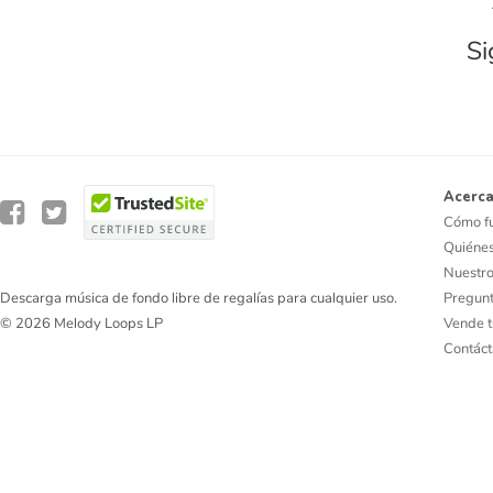
Si
Acerca
Cómo f
Quiéne
Nuestro
Pregunt
Descarga música de fondo libre de regalías para cualquier uso.
Vende t
© 2026 Melody Loops LP
Contác