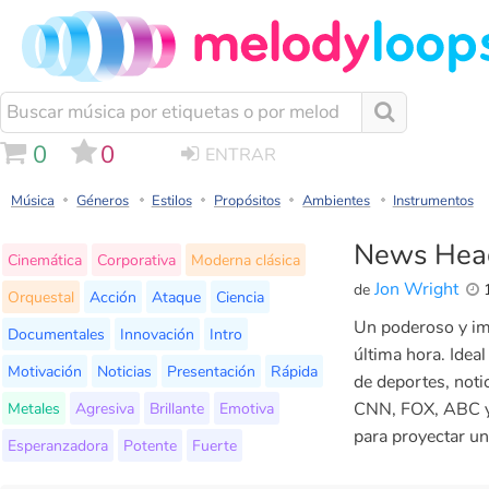
0
0
ENTRAR
Música
Géneros
Estilos
Propósitos
Ambientes
Instrumentos
News Head
Cinemática
Corporativa
Moderna clásica
Jon Wright
de
1
Orquestal
Acción
Ataque
Ciencia
Un poderoso y im
Documentales
Innovación
Intro
última hora. Idea
Motivación
Noticias
Presentación
Rápida
de deportes, noti
Metales
Agresiva
Brillante
Emotiva
CNN, FOX, ABC y
para proyectar un
Esperanzadora
Potente
Fuerte