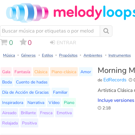
0
0
ENTRAR
Música
Géneros
Estilos
Propósitos
Ambientes
Instrumentos
Morning M
Gala
Fantasía
Clásica
Piano-clásica
Amor
EdRecords
de
0
Boda
Cuento de hadas
Artística Clásica
Día de Acción de Gracias
Familiar
Incluye versiones
Inspiradora
Narrativa
Vídeo
Piano
2:18
Aireado
Brillante
Fresca
Emotiva
Relajada
Positiva