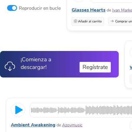
Reproducir en bucle
Glasses Hearts
de
Ivan Marke
Añadir al carrito
Comprar una
¡Comienza a
descargar!
Regístrate
Ambient Awakening
de
Azovmusic