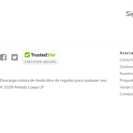
Si
Acerca
Cómo f
Quiéne
Nuestro
Pregunt
Descarga música de fondo libre de regalías para cualquier uso.
Vende t
© 2026 Melody Loops LP
Contác