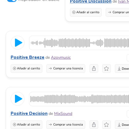
Positive Discussion
de
Ivan 
Añadir al carrito
Comprar una
Positive Breeze
de
Azovmusic
Añadir al carrito
Comprar una licencia
Positive Decision
de
MixSound
Añadir al carrito
Comprar una licencia