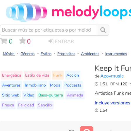
0
0
ENTRAR
Música
Géneros
Estilos
Propósitos
Ambientes
Instrumentos
Keep It Fu
Energética
Estilo de vida
Funk
Acción
Azovmusic
de
1:51
BPM
120
Aventuras
Inmobiliario
Moda
Podcasts
Artística Funk me
Sitio web
Vídeo
Bass-guitarra
Animada
Incluye versiones
Fresca
Felicidad
Sencillo
1:54