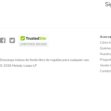
Si
Acerca
Cómo f
Quiéne
Nuestro
Pregunt
Descarga música de fondo libre de regalías para cualquier uso.
Vende t
© 2026 Melody Loops LP
Contác