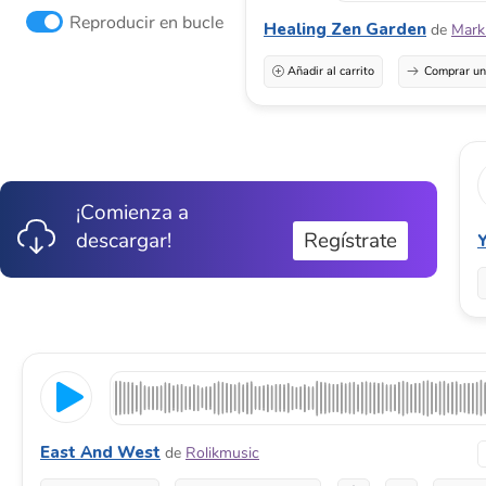
Reproducir en bucle
Healing Zen Garden
de
Mark
Añadir al carrito
Comprar una
¡Comienza a
descargar!
Regístrate
East And West
de
Rolikmusic