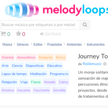
0
0
ENTRAR
Música
Géneros
Estilos
Propósitos
Ambientes
Instrumentos
Journey To
Oriental
Atmosférico
Relajante
Étnica
Rolikmusic
de
Arte
Ciencia
Diapositivas
Educativa
Un monje solitari
Lapso de tiempo
Meditación
Programa tv
sensación de viaj
Relajación
Viaje
Flauta
Aireado
Calma
percusiones étnic
Emotiva
Inocente
Fascinante
Sensible
proyectos, desde 
de tratamientos d