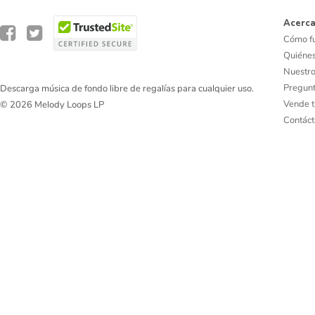
Acerca
Cómo f
Quiéne
Nuestro
Pregunt
Descarga música de fondo libre de regalías para cualquier uso.
Vende t
© 2026 Melody Loops LP
Contác