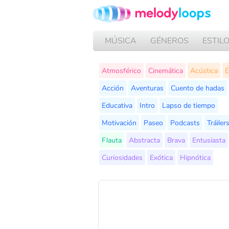
MÚSICA
GÉNEROS
ESTIL
Atmosférico
Cinemática
Acústica
É
Acción
Aventuras
Cuento de hadas
Educativa
Intro
Lapso de tiempo
Motivación
Paseo
Podcasts
Tráiler
Flauta
Abstracta
Brava
Entusiasta
Curiosidades
Exótica
Hipnótica