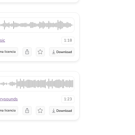
sic
1:18
na licencia
rrysounds
1:23
na licencia