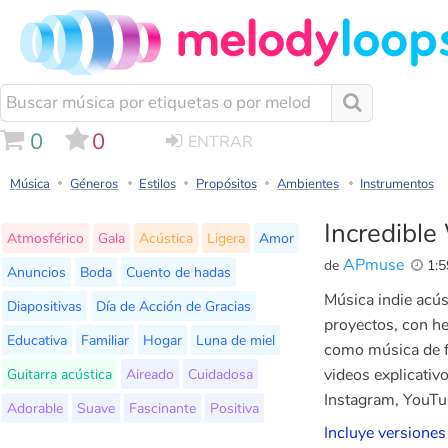
0
0
ENTRAR
Música
Géneros
Estilos
Propósitos
Ambientes
Instrumentos
Incredible
Atmosférico
Gala
Acústica
Ligera
Amor
APmuse
de
1:5
Anuncios
Boda
Cuento de hadas
Música indie acús
Diapositivas
Día de Acción de Gracias
proyectos, con he
Educativa
Familiar
Hogar
Luna de miel
como música de fo
Guitarra acústica
Aireado
Cuidadosa
videos explicativ
Instagram, YouTub
Adorable
Suave
Fascinante
Positiva
Incluye versiones