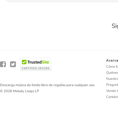
Si
Acerca
Cómo f
Quiéne
Nuestro
Pregunt
Descarga música de fondo libre de regalías para cualquier uso.
Vende t
© 2026 Melody Loops LP
Contác