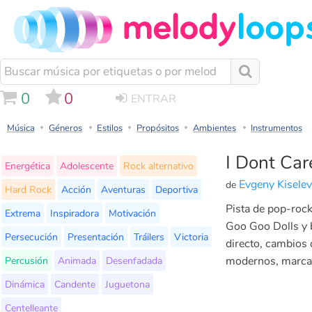
0
0
ENTRAR
Música
Géneros
Estilos
Propósitos
Ambientes
Instrumentos
I Dont Car
Energética
Adolescente
Rock alternativo
Evgeny Kiselev
de
Hard Rock
Acción
Aventuras
Deportiva
Pista de pop-rock
Extrema
Inspiradora
Motivación
Goo Goo Dolls y b
Persecución
Presentación
Tráilers
Victoria
directo, cambios 
Percusión
Animada
Desenfadada
modernos, marcas,
Dinámica
Candente
Juguetona
Centelleante