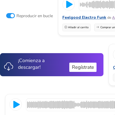
Reproducir en bucle
Feelgood Electro Funk
de
A
Añadir al carrito
Comprar una
¡Comienza a
descargar!
Regístrate