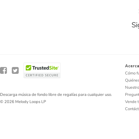
Si
Acerca
Cómo f
Quiéne
Nuestro
Pregunt
Descarga música de fondo libre de regalías para cualquier uso.
Vende t
© 2026 Melody Loops LP
Contác