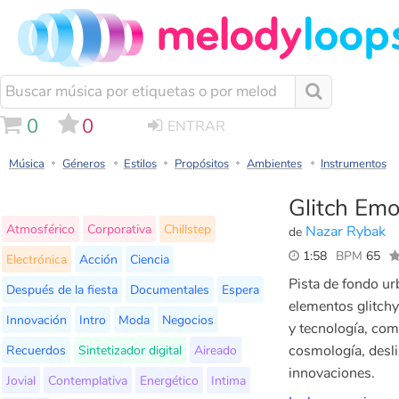
0
0
ENTRAR
Música
Géneros
Estilos
Propósitos
Ambientes
Instrumentos
Glitch Emo
Atmosférico
Corporativa
Chillstep
Nazar Rybak
de
1:58
BPM
65
Electrónica
Acción
Ciencia
Pista de fondo urb
Después de la fiesta
Documentales
Espera
elementos glitchy
Innovación
Intro
Moda
Negocios
y tecnología, com
Recuerdos
Sintetizador digital
Aireado
cosmología, desli
innovaciones.
Jovial
Contemplativa
Energético
Intima