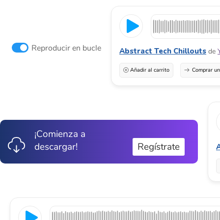
Reproducir en bucle
Abstract Tech Chillouts
de
Añadir al carrito
Comprar una
¡Comienza a
descargar!
Regístrate