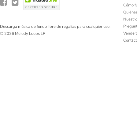
Cómo f
Quiéne
Nuestro
Pregunt
Descarga música de fondo libre de regalías para cualquier uso.
Vende t
© 2026 Melody Loops LP
Contác