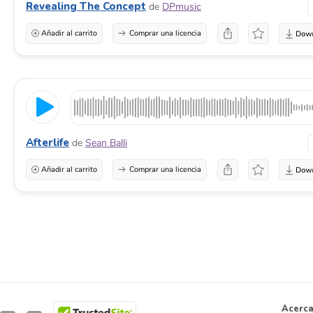
Revealing The Concept
de
DPmusic
Añadir al carrito
Comprar una licencia
Afterlife
de
Sean Balli
Añadir al carrito
Comprar una licencia
Acerca