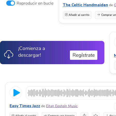
Reproducir en bucle
The Celtic Handmaiden
de
G
Añadir al carrito
Comprar una
¡Comienza a
descargar!
Regístrate
M
Easy Times Jazz
de
Eitan Epstein Music
Añadir al carrito
Comprar una licencia