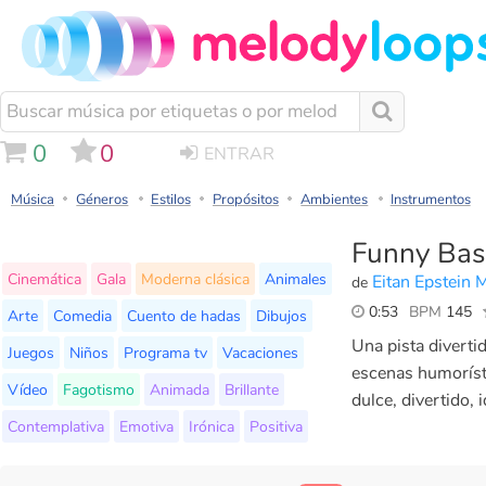
0
0
ENTRAR
Música
Géneros
Estilos
Propósitos
Ambientes
Instrumentos
Funny Bas
Cinemática
Gala
Moderna clásica
Animales
Eitan Epstein 
de
0:53
BPM
145
Arte
Comedia
Cuento de hadas
Dibujos
Una pista diverti
Juegos
Niños
Programa tv
Vacaciones
escenas humorísti
Vídeo
Fagotismo
Animada
Brillante
dulce, divertido,
Contemplativa
Emotiva
Irónica
Positiva