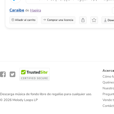
Caraibe
de
Haeijra
Añadir al carrito
Comprar una licencia
Acerca
Cómo f
Quiéne
Nuestro
Pregunt
Descarga música de fondo libre de regalías para cualquier uso.
Vende t
© 2026 Melody Loops LP
Contác