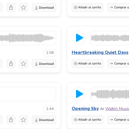
a
Añadir al carrito
Comprar u
Heartbreaking Quiet Days
1:58
a
Añadir al carrito
Comprar u
Opening Sky
de
WalkIn Musi
1:44
a
Añadir al carrito
Comprar u