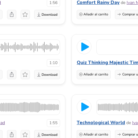
Comfort Rainy Day
d
de
Ivan 
1:56
a
Añadir al carrito
Comprar u
Quiz Thinking Majestic Ti
1:10
a
Añadir al carrito
Comprar u
Technological World
ad
de
Iv
1:55
a
Añadir al carrito
Comprar u