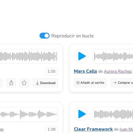
Reproducir en bucle
Mars Calls
de
Aurora Rochez
1:35
a
Añadir al carrito
Comprar u
Clear Framework
ne
de
Ivan M
1:38