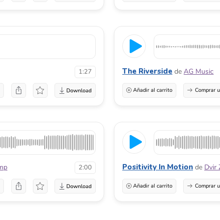
The Riverside
de
AG Music
1:27
a
Añadir al carrito
Comprar u
Positivity In Motion
mp
de
Dvir 
2:00
a
Añadir al carrito
Comprar u