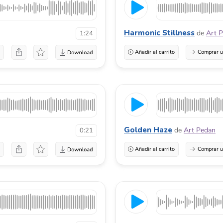
Harmonic Stillness
de
Art 
1:24
a
Añadir al carrito
Comprar u
Golden Haze
de
Art Pedan
0:21
a
Añadir al carrito
Comprar u