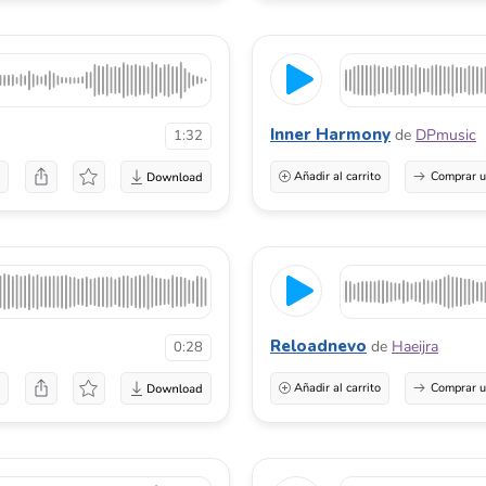
Inner Harmony
de
DPmusic
1:32
a
Añadir al carrito
Comprar u
Reloadnevo
de
Haeijra
0:28
a
Añadir al carrito
Comprar u