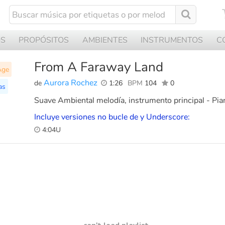
OS
PROPÓSITOS
AMBIENTES
INSTRUMENTOS
C
From A Faraway Land
Age
Aurora Rochez
de
1:26
BPM
104
0
as
Suave Ambiental melodía, instrumento principal - Pia
Incluye versiones no bucle de y Underscore:
4:04U