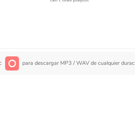
can't load playlist
ic
para descargar MP3 / WAV de cualquier durac