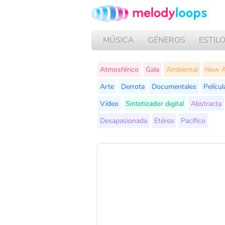
MÚSICA
GÉNEROS
ESTIL
Atmosférico
Gala
Ambiental
New 
Arte
Derrota
Documentales
Películ
Vídeo
Sintetizador digital
Abstracta
Desapasionada
Etérea
Pacífico