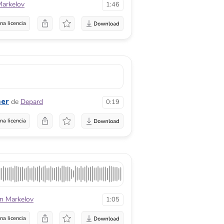
Markelov
1:46
na licencia
mer
de
Depard
0:19
na licencia
an Markelov
1:05
na licencia