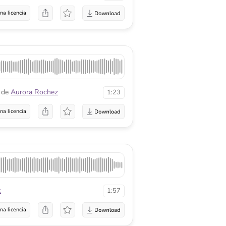
na licencia
de
Aurora Rochez
1:23
na licencia
c
1:57
na licencia