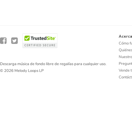
Acerca
Cómo f
Quiéne
Nuestro
Pregunt
Descarga música de fondo libre de regalías para cualquier uso.
Vende t
© 2026 Melody Loops LP
Contác