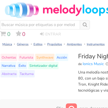
0
0
ENTRAR
Música
Géneros
Estilos
Propósitos
Ambientes
Instrumentos
Friday Nig
Ochentas
Futurista
Synthwave
Acción
Ionics Music
de
Narrativa
Éxito
Sintetizador digital
Una melodía nostá
Abstracta
Taciturna
80, con un bajo si
Tron, Knight Rid
tecnológicas y vis