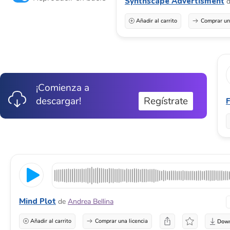
Synthscape Advertisment
Añadir al carrito
Comprar una
¡Comienza a
descargar!
Regístrate
Mind Plot
de
Andrea Bellina
Añadir al carrito
Comprar una licencia