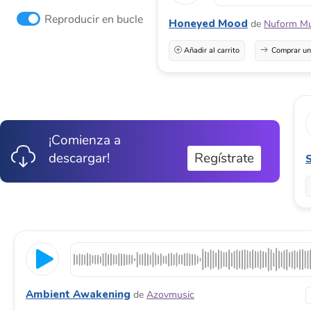
Reproducir en bucle
Honeyed Mood
de
Nuform Mu
Añadir al carrito
Comprar una
¡Comienza a
descargar!
Regístrate
S
Ambient Awakening
de
Azovmusic