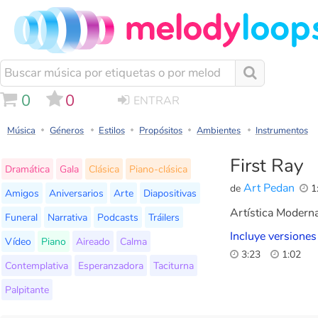
0
0
ENTRAR
Música
Géneros
Estilos
Propósitos
Ambientes
Instrumentos
First Ray
Dramática
Gala
Clásica
Piano-clásica
Art Pedan
de
1
Amigos
Aniversarios
Arte
Diapositivas
Artística Moderna
Funeral
Narrativa
Podcasts
Tráilers
Incluye versiones
Vídeo
Piano
Aireado
Calma
3:23
1:02
Contemplativa
Esperanzadora
Taciturna
Palpitante