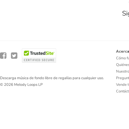
Si
Acerca
Cómo f
Quiéne
Nuestro
Pregunt
Descarga música de fondo libre de regalías para cualquier uso.
Vende t
© 2026 Melody Loops LP
Contác