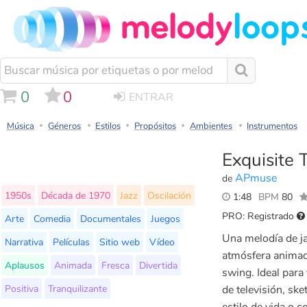
0
0
ENTRAR
Música
Géneros
Estilos
Propósitos
Ambientes
Instrumentos
Exquisite 
APmuse
de
1950s
Década de 1970
Jazz
Oscilación
1:48
BPM
80
PRO: Registrado
Arte
Comedia
Documentales
Juegos
Una melodía de ja
Narrativa
Películas
Sitio web
Vídeo
atmósfera animada
Aplausos
Animada
Fresca
Divertida
swing. Ideal para
Positiva
Tranquilizante
de televisión, sk
estilo de vida o c