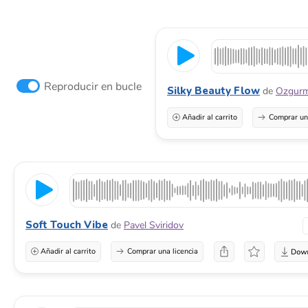
Reproducir en bucle
Silky Beauty Flow
de
Ozgur
Añadir al carrito
Comprar una
Soft Touch Vibe
de
Pavel Sviridov
Añadir al carrito
Comprar una licencia