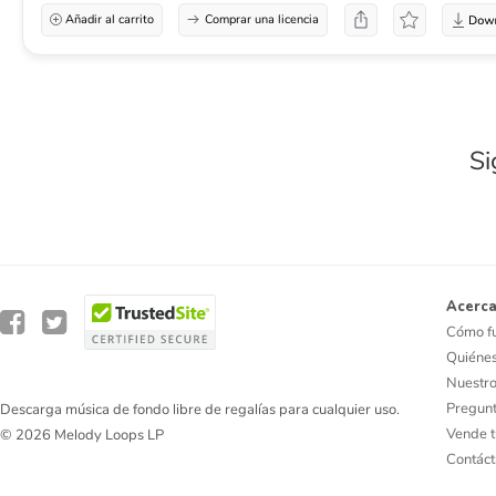
Añadir al carrito
Comprar una licencia
Si
Acerca
Cómo f
Quiéne
Nuestro
Pregunt
Descarga música de fondo libre de regalías para cualquier uso.
Vende t
© 2026 Melody Loops LP
Contác