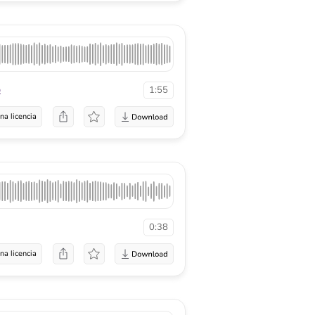
p
1:55
na licencia
0:38
na licencia