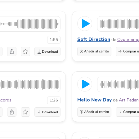
Soft Direction
de
Ozgurmm
1:55
a
Añadir al carrito
Comprar u
Hello New Day
cords
de
Art Pedan
1:26
a
Añadir al carrito
Comprar u