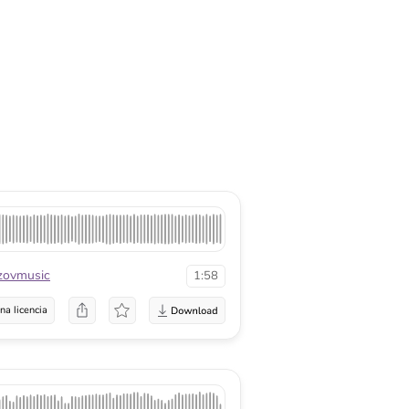
zovmusic
1:58
na licencia