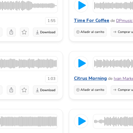
Time For Coffee
de
DPmusic
1:55
a
Añadir al carrito
Comprar u
Citrus Morning
de
Ivan Mark
1:03
a
Añadir al carrito
Comprar u