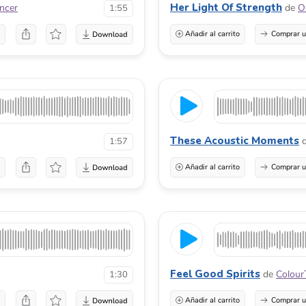
Her Light Of Strength
incer
de
O
1:55
a
Añadir al carrito
Comprar u
These Acoustic Moments
1:57
a
Añadir al carrito
Comprar u
Feel Good Spirits
de
Colour
1:30
a
Añadir al carrito
Comprar u