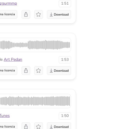
zgurmmp
1:51
na licencia
de
Art Pedan
1:53
na licencia
Tunes
1:50
na licencia