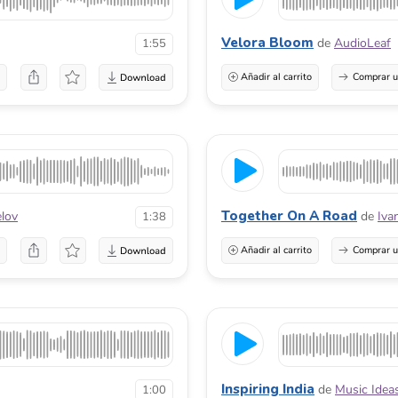
Velora Bloom
de
AudioLeaf
1:55
a
Añadir al carrito
Comprar u
Together On A Road
elov
de
Iva
1:38
a
Añadir al carrito
Comprar u
Inspiring India
de
Music Idea
1:00