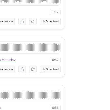
1:17
na licencia
n Markelov
0:57
na licencia
s
0:56