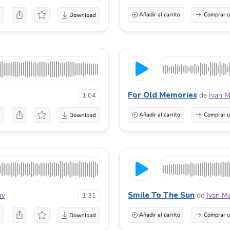
a
Añadir al carrito
Comprar u
For Old Memories
de
Ivan M
1:04
a
Añadir al carrito
Comprar u
Smile To The Sun
ov
de
Ivan M
1:31
a
Añadir al carrito
Comprar u