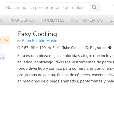
OS
PROPÓSITOS
AMBIENTES
INSTRUMENTOS
C
Easy Cooking
 suave
Eitan Epstein Music
de
0:57
BPM
100
7
YouTube Content ID: Registrado
s
Esta es una pieza de jazz colorida y alegre que incluye
ble
acústico, contrabajo, diversos instrumentos de percus
fondo divertido y cómico para comerciales con chefs 
programas de cocina, fiestas de cócteles, escenas de v
animaciones de dibujos animados, pantomimas y pelíc