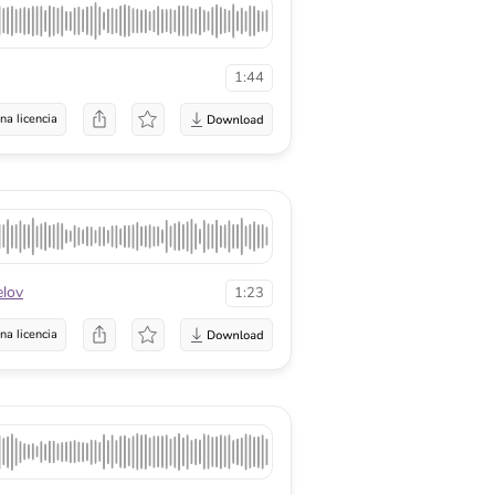
1:44
na licencia
elov
1:23
na licencia