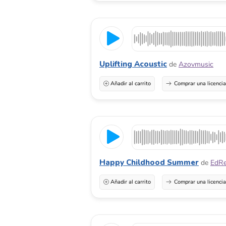
Uplifting Acoustic
de
Azovmusic
Añadir al carrito
Comprar una licenci
Happy Childhood Summer
de
EdRe
Añadir al carrito
Comprar una licenci